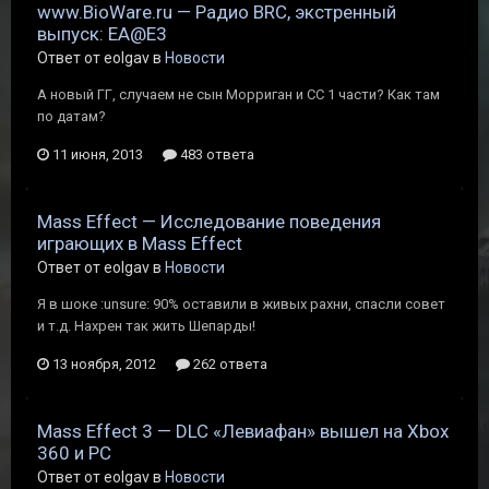
www.BioWare.ru — Радио BRC, экстренный
выпуск: EA@E3
Ответ от eolgav в
Новости
А новый ГГ, случаем не сын Морриган и СС 1 части? Как там
по датам?
11 июня, 2013
483 ответа
Mass Effect — Исследование поведения
играющих в Mass Effect
Ответ от eolgav в
Новости
Я в шоке :unsure: 90% оставили в живых рахни, спасли совет
и т.д. Нахрен так жить Шепарды!
13 ноября, 2012
262 ответа
Mass Effect 3 — DLC «Левиафан» вышел на Xbox
360 и РС
Ответ от eolgav в
Новости