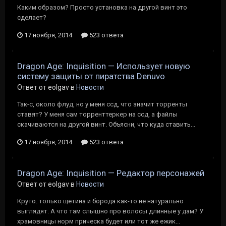
Каким образом? Просто установка на другой винт это
сделает?
17 ноября, 2014
523 ответа
Dragon Age: Inquisition — Использует новую
систему защиты от пиратства Denuvo
Ответ от eolgav в
Новости
Так-с, около флуд, но у меня ссд, что значит торренты
ставят? У меня сам торренттеркер на ссд, а файлы
скачиваются на другой винт. Объясни, что куда ставить...
17 ноября, 2014
523 ответа
Dragon Age: Inquisition — Редактор персонажей
Ответ от eolgav в
Новости
Круто. только щетина и борода как-то не натурально
выглядят. А что там слышно про волосы длинные у дам? У
храмовницы норм прическа будет или тот же ежик...