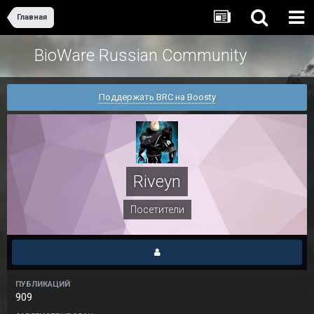
Главная
BioWare Russian Community
Поддержать BRC на Boosty
Riveyn
Посетители
ПУБЛИКАЦИЙ
909