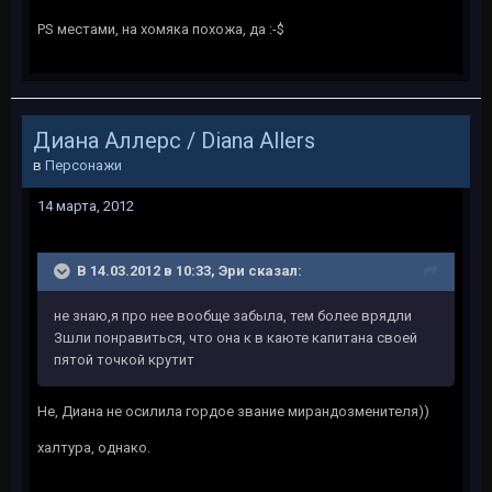
PS местами, на хомяка похожа, да :-$
Диана Аллерс / Diana Allers
в
Персонажи
14 марта, 2012
В 14.03.2012 в 10:33, Эри сказал:
не знаю,я про нее вообще забыла, тем более врядли
Зшли понравиться, что она к в каюте капитана своей
пятой точкой крутит
Не, Диана не осилила гордое звание мирандозменителя))
халтура, однако.