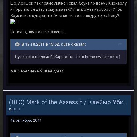
Шо, Аришок так прямо лично искал Хоука по всему Киркволу
и порывался дать тому в пятак? Или может наоборот? Т.е.
Хоук искал кунаря, чтобы спасти свою шкуру, сдва Белу?
Логично, ничего не скажешь...
В 12.10.2011 в 15:52, cure сказал:
Ну как это не домой..Киркволл - наш home sweet home.)
А в Ферелдене был не дом?
(DLC) Mark of the Assassin / Клеймо Убийцы
в
DLC
12 октября, 2011