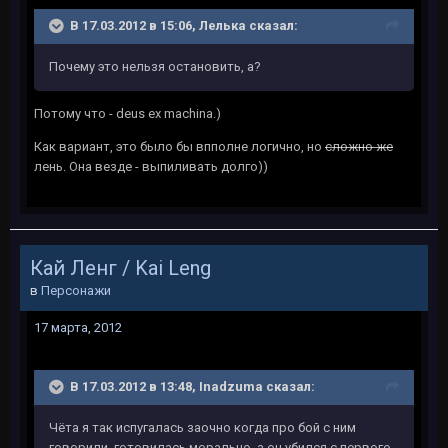
В 17.03.2012 в 15:06, Лелька сказал:
Почему это нельзя остановить, а?
Потому что - deus ex machina.)
Как вариант, это было бы впполне логично, но
сложно же
лень. Она везде - выпиливать долго))
Кай Ленг / Kai Leng
в
Персонажи
17 марта, 2012
В 17.03.2012 в 13:48, Inadzuma сказал:
Чёта я так испугалась заочно когда про бой с ним
говорили, готовилась морально, а он убился с первого