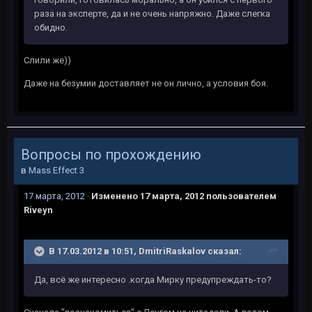
раза на эксперте, да и не очень напряжно. Даже слегка
обидно.
Слили же))
Даже на безумии доставляет не он лично, а условия боя.
Вопросы по прохождению
в
Mass Effect 3
17 марта, 2012
·
Изменено
17 марта, 2012
пользователем
Riveyn
В 17.03.2012 в 10:51, DmitriRaskalov сказал:
Да, всё же интересно .когда Мирку предупреждать-то?