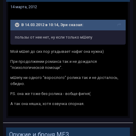
14 марта, 2012
В 14.03.2012 в 10:14, Эри сказал:
пользы от нее нет, ну если только мШепу
Мой мШеп до сих пор угадывает нафиг она нужна)
При продолжении романса так и не дождался
"психологической помощи".
мШепу ни одного "взрослого" ролика так и не досталось,
обидно.
P.S. она же тоже без ролика - вобще фигня(
А так она няшка, хотя озвучка спорная.
Оружие и броня ME3