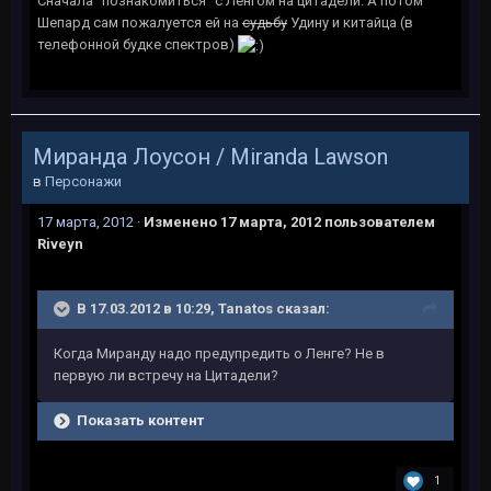
Сначала "познакомиться" с Ленгом на цитадели. А потом
Шепард сам пожалуется ей на
судьбу
Удину и китайца (в
телефонной будке спектров)
Миранда Лоусон / Miranda Lawson
в
Персонажи
17 марта, 2012
·
Изменено
17 марта, 2012
пользователем
Riveyn
В 17.03.2012 в 10:29, Tanatos сказал:
Когда Миранду надо предупредить о Ленге? Не в
первую ли встречу на Цитадели?
Показать контент
1