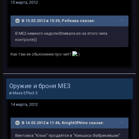
15 марта, 2012
В 15.03.2012 в 10:39, Ребекка сказал:
В МЕ2 немного недолюбливала из-за этого чипа
контроля))
Как там ее обьяснение про чип?
Оружие и броня ME3
в
Mass Effect 3
14 марта, 2012
В 14.03.2012 в 11:46, KnightOfNine сказал:
Винтовка "Клык" продаётся в "Киншаса Фабрикейшен"