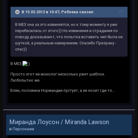
В 15.03.2012 в 10:47, Ребекка сказал:
В МЕ3 она за это извиняется, но к тому моменту я уже
перебесилась от этого)) Но извинения и страдания по
поводу доказывают, что попытка вставить чип была не
шуткой, а реальным намерением. Спасибо Призраку -
спас))
В МЕ3
Просто этот ее монолог несколько рвет шаблон.
Любопытно же.
Блин, половина Нормандии пустует, а ее носит где-то...
Миранда Лоусон / Miranda Lawson
в
Персонажи