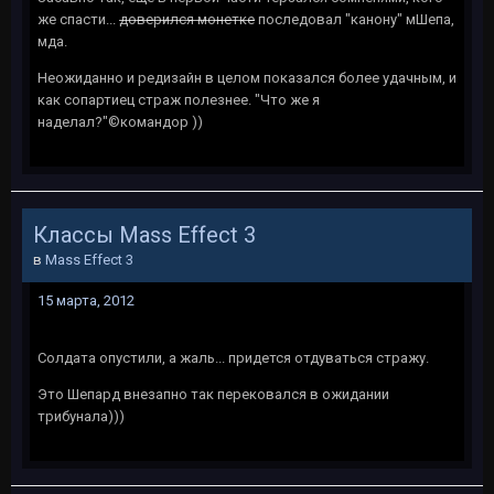
же спасти...
доверился монетке
последовал "канону" мШепа,
мда.
Неожиданно и редизайн в целом показался более удачным, и
как сопартиец страж полезнее. "Что же я
наделал?"©командор ))
Классы Mass Effect 3
в
Mass Effect 3
15 марта, 2012
Солдата опустили, а жаль... придется отдуваться стражу.
Это Шепард внезапно так перековался в ожидании
трибунала)))