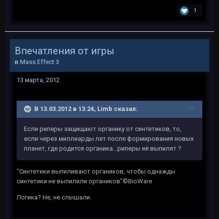
1
Впечатления от игры
в
Mass Effect 3
13 марта, 2012
В 13.03.2012 в 13:24, Limb сказал:
Если риперы защищают органику от синтетиков, то,
если через миллиарды лет после формирования новых
планет, где родится органика...риперы её выпилят ?
"Синтетики выпиливают органиков, чтобы однажды
синтетики не выпилили органиков"©BioWare
Логика? Не, не слышали.