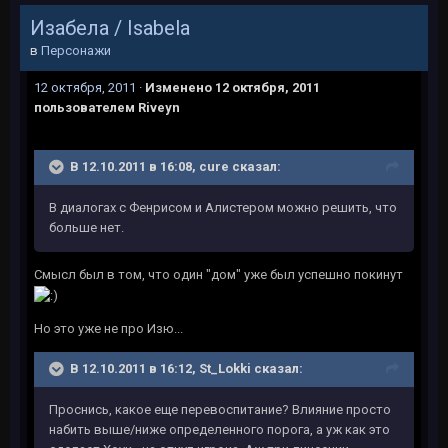
Изабела / Isabela
в
Персонажи
12 октября, 2011
·
Изменено
12 октября, 2011
пользователем Riveyn
В 12.10.2011 в 16:08, cure сказал:
В диалогах с Фенрисом и Алистером можно решить, что
больше нет.
Смысл был в том, что один "дом" уже был успешно покинут
Но это уже не про Изю...
В 12.10.2011 в 16:12, St_Lokki сказал:
Проснись, какое еще перевоспитание? Влияние просто
набить выше/ниже определенного порога, а уж как это