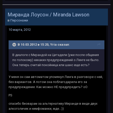
Миранда Лоусон / Miranda Lawson
в
Персонажи
10 марта, 2012
В 10.03.2012 в 15:20, Yria сказал:
В диалоге с Мирандой на Цитадели (уже после общения
по голокому) никаких предупреждений о Ленге не было.
Она теперь считай покойница или шанс еще есть?
У меня он сам автоматом упомянул Ленга в разговоре с ней,
без вариантов. А потом она поблагодарила его за
предупреждение. Как можно НЕ предупредить? оО
PS
спасибо биоварам за альтернативу Миранде в виде двух
алкоголичек и нимфоманки, мде...))