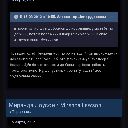
В 15.03.2012 в 10:55, АлександрШепард сказал:
я посчитал когда я добрался до кварианце, у меня было
до 2000, потом после них я набрал около 2000 и спас
Андерса 5000+ без читов
Правдачтоле? Неужели мои лыжи не едут? Три прохождения
доказывают - без "волшебного файлика/мультиплеера"
больше 3,5к боеготовности до базы Цербера набрать
проблематично. Ну, допустим, 4к если "угадать" все
подводные камни...
Миранда Лоусон / Miranda Lawson
в
Персонажи
15 марта, 2012