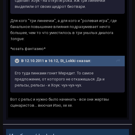
сделает Хоук - на откуп игрока. Аж три линеечки
выделили от своих щедрот биотвари.
Для кого "три линеечки", а для кого и "ролевая игра", где
банальное повышение влияния подразумевает нечто
большее, чем то что уместилось в три унылых диалога
:tongue:
*юзать фантазию*
В 12.10.2011 в 16:12, St_Lokki сказал:
Его туда пинками гонит Мередит. То самое
предложение, от которого не откажешься. Да и
рельсы, рельсы - и Хоук: чух-чух-чух.
Вот с рельс и нужно было начинать - все они жертвы
сценаристов... вкючая Изю, хе хе.