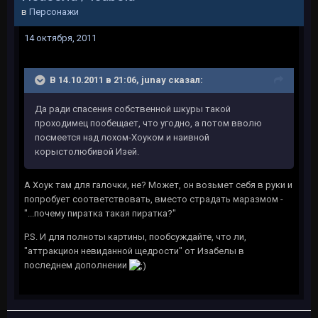
в
Персонажи
14 октября, 2011
В 14.10.2011 в 21:06, junay сказал:
Да ради спасения собственной шкуры такой
проходимец пообещает, что угодно, а потом вволю
посмеется над лохом-Хоуком и наивной
корыстолюбивой Изей.
А Хоук там для галочки, не? Может, он возьмет себя в руки и
попробует соответствовать, вместо страдать маразмом -
"...почему пиратка такая пиратка?"
P.S. И для полноты картины, пообсуждайте, что ли,
"аттракцион невиданной щедрости" от Изабелы в
последнем дополнении