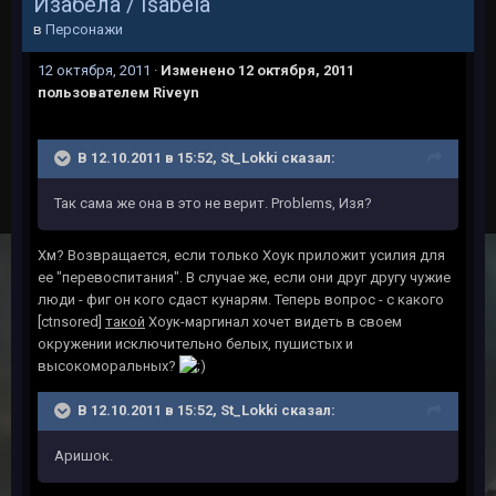
Изабела / Isabela
в
Персонажи
12 октября, 2011
·
Изменено
12 октября, 2011
пользователем Riveyn
В 12.10.2011 в 15:52, St_Lokki сказал:
Так сама же она в это не верит. Problems, Изя?
Хм? Возвращается, если только Хоук приложит усилия для
ее "перевоспитания". В случае же, если они друг другу чужие
люди - фиг он кого сдаст кунарям. Теперь вопрос - с какого
[ctnsored]
такой
Хоук-маргинал хочет видеть в своем
окружении исключительно белых, пушистых и
высокоморальных?
В 12.10.2011 в 15:52, St_Lokki сказал:
Аришок.