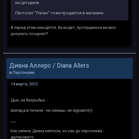
на Цитадели
Пистолет "Палач" тоже продаётся в магазине
А перед этим находятся. Выходит, пропущенное можно
докупить позднее?!
Диана Аллерс / Diana Allers
в
Персонажи
14 марта, 2012
Дык, на безрыбье...
Шепард в печали - ни синицы, ни журавля))
___
Как непись Диана неплоха, но как до персонажа -
далековато.