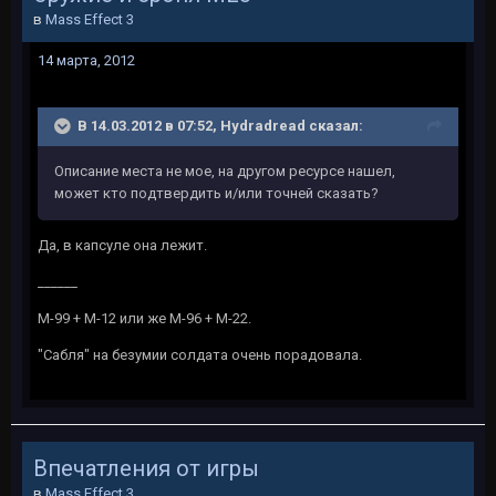
в
Mass Effect 3
14 марта, 2012
В 14.03.2012 в 07:52, Hydradread сказал:
Описание места не мое, на другом ресурсе нашел,
может кто подтвердить и/или точней сказать?
Да, в капсуле она лежит.
______
М-99 + М-12 или же М-96 + М-22.
"Сабля" на безумии солдата очень порадовала.
Впечатления от игры
в
Mass Effect 3