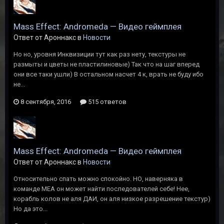
Mass Effect: Andromeda — Видео геймплея
Ответ от Ароннакс в
Новости
Но но, уровня Инквизиции тут как раз нету, текстуры не
размыты и цветы не пластилиновые) Так что на шаг вперед
они все таки ушли) В остальном насчет 4 к, врать не буду ибо
не...
8 сентября, 2016
515 ответов
Mass Effect: Andromeda — Видео геймплея
Ответ от Ароннакс в
Новости
Относительно спать можно спокойно. НО, наверняка в
команде МЕА он может найти последователей себе! Нее,
корабль колов не аля ДАИ, он аля низкое разрешение текстур)
Но да это...