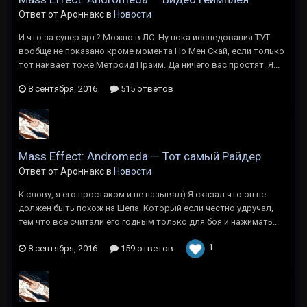
Ответ от Ароннакс в
Новости
И что за супер арт? Можно в ЛС. Ну пока исследования ТУТ
вообще не показано кроме момента Но Мен Скай, если только
тот наивает тоже Метроид Прайм. Да ничего вас простят. Я...
8 сентября, 2016
515 ответов
Mass Effect: Andromeda — Тот самый Райдер
Ответ от Ароннакс в
Новости
К слову, я его простаком и не называл) Я сказал что он не
должен быть похож на Шепа. Который если честно удручал,
тем что все считали его годным только для боя и нажимать...
1
8 сентября, 2016
159 ответов