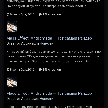
виииижу, как Сндел там очухаеться и заговорит! Тем более что
ДА следующий будет в Тевинтере а там такое вполне...
8 сентября, 2016
159 ответов
Mass Effect: Andromeda — Тот самый Райдер
Ответ от Ароннакс в
Новости
Интересный выбор, на самом деле, но хоть и сложно судить по
двум словам ФРайдер не думаю что это она озвучивала, хотя
вспоминая ту же Хейл над озвучкой Балдурс гейта... Все...
8 сентября, 2016
159 ответов
Mass Effect: Andromeda — Тот самый Райдер
Ответ от Ароннакс в
Новости
О боже.... Или вернее о создатель! Не ну тут у Седела уши