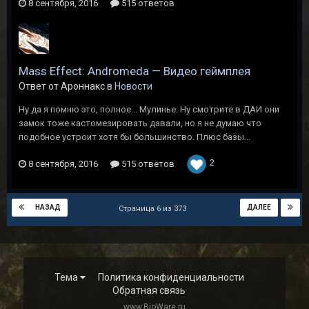
8 сентября, 2016
515 ответов
Mass Effect: Andromeda — Видео геймплея
Ответ от Ароннакс в
Новости
Ну да я помню это, полное... Мулинье. Ну смотрите в ДАИ они
замок тоже кастомезировать давали, но я не думаю что
подобное устроит хотя бы большинство. Плюс базы...
2
8 сентября, 2016
515 ответов
НАЗАД
ДАЛЕЕ
Страница 6 из 373
Тема
Политика конфиденциальности
Обратная связь
www.BioWare.ru