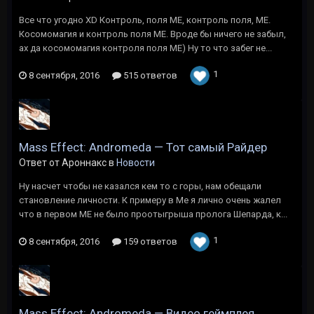
Все что угодно XD Контроль, поля МЕ, контроль поля, МЕ.
Косомомагия и контроль поля МЕ. Вроде бы ничего не забыл,
ах да косомомагия контроля поля МЕ) Ну то что забег не...
1
8 сентября, 2016
515 ответов
Mass Effect: Andromeda — Тот самый Райдер
Ответ от Ароннакс в
Новости
Ну насчет чтобы не казался кем то с горы, нам обещали
становление личности. К примеру в Ме я лично очень жалел
что в первом МЕ не было проотыгрыша пролога Шепарда, к...
1
8 сентября, 2016
159 ответов
Mass Effect: Andromeda — Видео геймплея