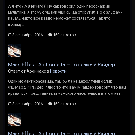
А я что? А я ничего)) Ну как говорил один персонаж из
мультика, я этому с ушами уши бы да открутил. Но с эльфами
из ЛА2 никто все равно не может состязаться. Так что
возьму...
8 сентября, 2016
159 ответов
Mass Effect: Andromeda — Тот самый Райдер
Ответ от Ароннакс в
Новости
Один момент красавица, там была не дефолтный облик
ФШепард, ФРайдер, плюс то что вам МРайдер говорит что вам
нравяться представители мужского населения, и в этом нет...
8 сентября, 2016
159 ответов
Mass Effect: Andromeda — Тот самый Райдер