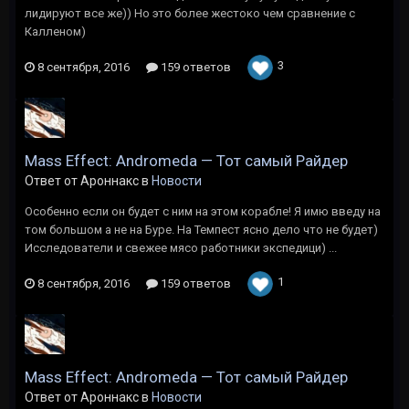
лидируют все же)) Но это более жестоко чем сравнение с
Калленом)
3
8 сентября, 2016
159 ответов
Mass Effect: Andromeda — Тот самый Райдер
Ответ от Ароннакс в
Новости
Особенно если он будет с ним на этом корабле! Я имю введу на
том большом а не на Буре. На Темпест ясно дело что не будет)
Исследователи и свежее мясо работники экспедици) ...
1
8 сентября, 2016
159 ответов
Mass Effect: Andromeda — Тот самый Райдер
Ответ от Ароннакс в
Новости