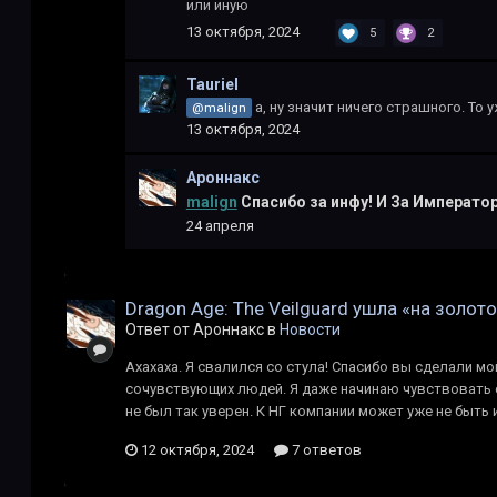
или иную
13 октября, 2024
5
2
Tauriel
а, ну значит ничего страшного. То 
@malign
13 октября, 2024
Ароннакс
malign
Спасибо за инфу! И За Император
24 апреля
Dragon Age: The Veilguard ушла «на золото
Ответ от Ароннакс в
Новости
Ахахаха. Я свалился со стула! Спасибо вы сделали мо
сочувствующих людей. Я даже начинаю чувствовать 
не был так уверен. К НГ компании может уже не быть и
12 октября, 2024
7 ответов