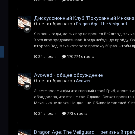
Дискуссионный Клуб "Покусанный Инквиз
Ответ от Ароннакс в
Dragon Age: The Veilguard
Я в ваши годы, до сих пор не прошел Вейлгард, так ка
Хотя игру предзаказывал. Когда небудь до пройду. С
второго Ведьмака которого прохожу 50 раз. Чтобы пр
24 апреля
170 774 ответа
Avowed - общее обсуждение
Ответ от Ароннакс в
Avowed
Знаете после инфы что главный герой Гриб, я понял ч
обрадовала, что это не так. Однако. Сюжет пропитан .
Механика не плоха. Но дальше. Обилие Медведей. Я эт
24 апреля
773 ответа
Dragon Age: The Veilguard – релизный тре