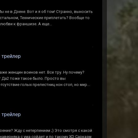
ы не в Дзене. Вот и я об том! Странно, выносить
остальном, Технические приплетать? Вообще то
любви к франшизе. А еще...
n трейлер
аже женщин воинов нет. Все тру. Ну почему?
? Да2 тоже такое было. Просто вы
сутствие голых прелестниц нон стоп, но мир...
n трейлер
оение? Жду с нетерпением ;) Это смотря с какой
о наверняка с ума сойдет и по такому XD Сарказм