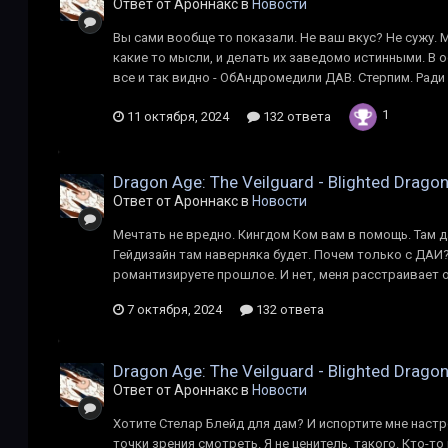
Ответ от Ароннакс в
Новости
Вы сами вообще то показали. Не ваш вкус? Не сужу. М
какие то мысли, и делать их заведомо истинными. В 
все и так видно - ОбАндромедили ДАВ. Стерпим. Ради 
1
11 октября, 2024
132 ответа
Dragon Age: The Veilguard - Blighted Drago
Ответ от Ароннакс в
Новости
Мечтать не вредно. Кингдом Ком вам в помощь. Там д
Гейдизайн там наверняка будет. Почем только с ДАИ
романтизируете прошлое. И нет, меня расстраивает от
7 октября, 2024
132 ответа
Dragon Age: The Veilguard - Blighted Drago
Ответ от Ароннакс в
Новости
Хотите Стелар Блейд для дам? И испортите мне настр
точки зрения смотреть. Я не ценитель, такого. Кто-т