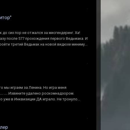
итор"
к до сих пор не отжался за мисгендеринг. Ха!
разу после 577 прохождения первого Ведьмака. И
ойти третий Ведьмак на новой видюхе миниму...
то мы играем за Ленина. Но игра меня
... .... Извините удалено роскомнадзором.
о уже в Инквизиции ДА играло. Не тронуло...
йлер