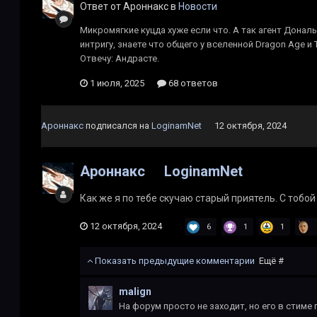
Ответ от Ароннакс в
Новости
Микромягкие куцда хуже если что. А так агент Донал
интригу, знаете что общего у вселенной Dragon Age и Ta
Отвечу: Андрасте.
1 июля, 2025
68 ответов
Ароннакс
подписался на
LoginamNet
12 октября, 2024
Ароннакс
LoginamNet
Как же я по тебе скучаю старый приятель. С тобой
12 октября, 2024
6
1
1
Показать предыдущие комментарии
Ещё #
malign
На форум просто не заходит, но его в стиме