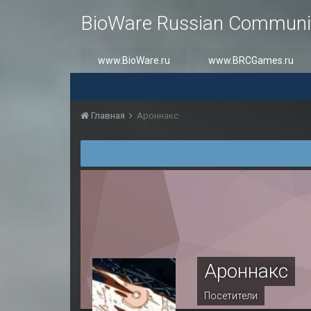
BioWare Russian Communi
www.BioWare.ru
www.BRCGames.ru
Главная
Ароннакс
Ароннакс
Посетители