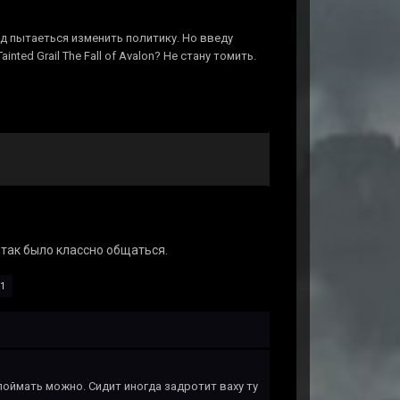
ьд пытаеться изменить политику. Но введу
inted Grail The Fall of Avalon? Не стану томить.
 так было классно общаться.
1
 поймать можно. Сидит иногда задротит ваху ту