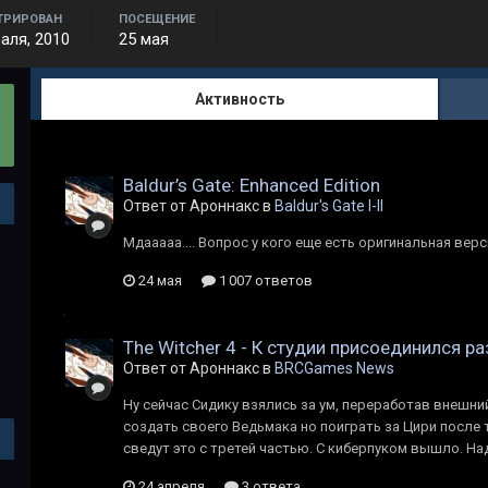
ТРИРОВАН
ПОСЕЩЕНИЕ
аля, 2010
25 мая
Активность
Baldur’s Gate: Enhanced Edition
Ответ от Ароннакс в
Baldur's Gate I-II
Мдааааа.... Вопрос у кого еще есть оригинальная вер
24 мая
1 007 ответов
The Witcher 4 - К студии присоединился ра
Ответ от Ароннакс в
BRCGames News
Ну сейчас Сидику взялись за ум, переработав внешни
создать своего Ведьмака но поиграть за Цири после 
сведут это с третей частью. С киберпуком вышло. Наде
24 апреля
3 ответа