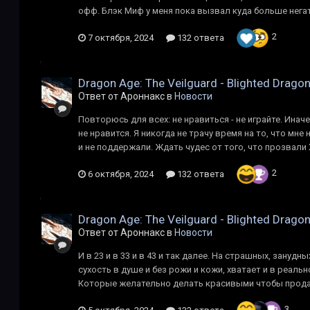
офф. Блэк Миф у меня пока вызвал куда больше негат
2
7 октября, 2024
132 ответа
Dragon Age: The Veilguard - Blighted Drago
Ответ от Ароннакс в
Новости
Повторюсь для всех: не нравиться - не играйте. Инач
не нравится. Я никогда не трачу время на то, что мн
и не поддержали. Ждать чудес от того, что прозвали 
2
6 октября, 2024
132 ответа
Dragon Age: The Veilguard - Blighted Drago
Ответ от Ароннакс в
Новости
И в 23 и в 33 и в 43 и так далее. На страшных, занудн
сухость в душе и без рожи и кожи, хватает и в реаль
Которые желательно делать красивыми чтобы продава
3