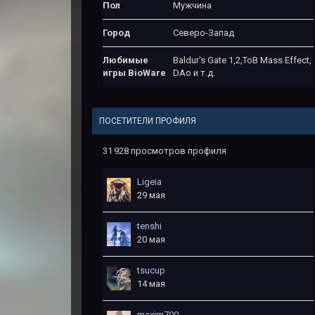
Пол
Мужчина
Город
Северо-Запад
Любимые
Baldur's Gate 1,2,ToB Mass Effect,
игры BioWare
DAo и т.д.
ПОСЕТИТЕЛИ ПРОФИЛЯ
31 928 просмотров профиля
Ligeia
29 мая
tеnshi
20 мая
tsucup
14 мая
maxim700