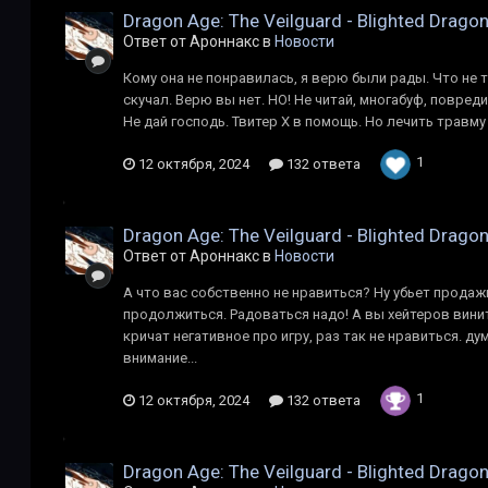
Dragon Age: The Veilguard - Blighted Drago
Ответ от Ароннакс в
Новости
Кому она не понравилась, я верю были рады. Что не т
скучал. Верю вы нет. НО! Не читай, многабуф, повреди
Не дай господь. Твитер X в помощь. Но лечить травму не
1
12 октября, 2024
132 ответа
Dragon Age: The Veilguard - Blighted Drago
Ответ от Ароннакс в
Новости
А что вас собственно не нравиться? Ну убьет продажи
продолжиться. Радоваться надо! А вы хейтеров винит
кричат негативное про игру, раз так не нравиться. д
внимание...
1
12 октября, 2024
132 ответа
Dragon Age: The Veilguard - Blighted Drago