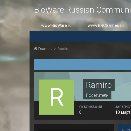
BioWare Russian Communi
www.BioWare.ru
www.BRCGames.ru
Главная
Ramiro
Ramiro
Посетители
ПУБЛИКАЦИЙ
ЗАРЕГИС
0
10 март
ВЕСЬ