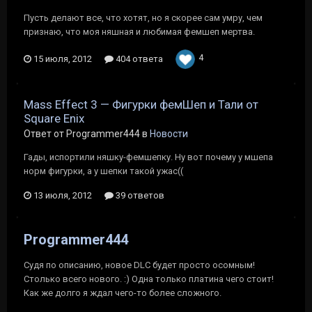
Пусть делают все, что хотят, но я скорее сам умру, чем
признаю, что моя няшная и любимая фемшеп мертва.
4
15 июля, 2012
404 ответа
Mass Effect 3 — Фигурки фемШеп и Тали от
Square Enix
Ответ от Programmer444 в
Новости
Гады, испортили няшку-фемшепку. Ну вот почему у мшепа
норм фигурки, а у шепки такой ужас((
13 июля, 2012
39 ответов
Programmer444
Судя по описанию, новое DLC будет просто осомным!
Столько всего нового. :) Одна только платина чего стоит!
Как же долго я ждал чего-то более сложного.