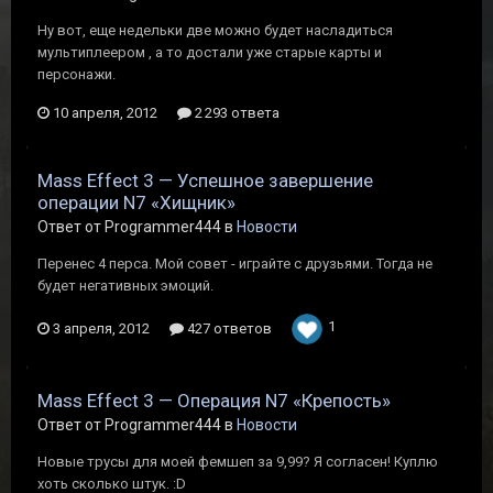
Ну вот, еще недельки две можно будет насладиться
мультиплеером , а то достали уже старые карты и
персонажи.
10 апреля, 2012
2 293 ответа
Mass Effect 3 — Успешное завершение
операции N7 «Хищник»
Ответ от Programmer444 в
Новости
Перенес 4 перса. Мой совет - играйте с друзьями. Тогда не
будет негативных эмоций.
1
3 апреля, 2012
427 ответов
Mass Effect 3 — Операция N7 «Крепость»
Ответ от Programmer444 в
Новости
Новые трусы для моей фемшеп за 9,99? Я согласен! Куплю
хоть сколько штук. :D