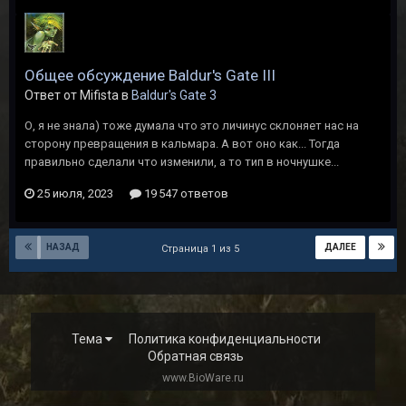
Общее обсуждение Baldur's Gate III
Ответ от Mifista в
Baldur's Gate 3
О, я не знала) тоже думала что это личинус склоняет нас на
сторону превращения в кальмара. А вот оно как... Тогда
правильно сделали что изменили, а то тип в ночнушке...
25 июля, 2023
19 547 ответов
НАЗАД
ДАЛЕЕ
Страница 1 из 5
Тема
Политика конфиденциальности
Обратная связь
www.BioWare.ru