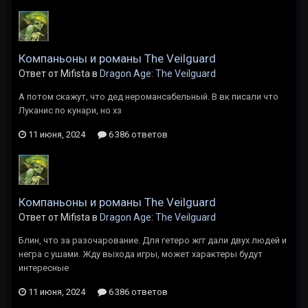
Компаньоны и романы The Veilguard
Ответ от Mifista в
Dragon Age: The Veilguard
А потом скажут, что дед неромансабельный. В вк писали что
Луканис по кунари, но хз
11 июня, 2024
6 386 ответов
Компаньоны и романы The Veilguard
Ответ от Mifista в
Dragon Age: The Veilguard
Блин, что за разочарование. Для гетеро жгг дали двух людей и
негра с ушами. Жду выхода игры, может характеры будут
интересные
11 июня, 2024
6 386 ответов