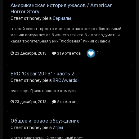
Американская история ужасов / American
Horror Story
Ответ от honey pie в
Сериалы
второй сезон - просто восторг а насколько обаятельный
маньяк получился из бывшего гея.кто бы мог подумать и
какая трогательная у них "любовная" линия с Ланой
1
23 декабря, 2013
319 ответов
BRC "Oscar 2013" - часть 2
Ответ от honey pie в
BRC Awards
очень зря Грязь попала в комедии
23 декабря, 2013
5 ответов
Общее игровое обсуждение
Ответ от honey pie в
Игры
и это единственный правильный пост