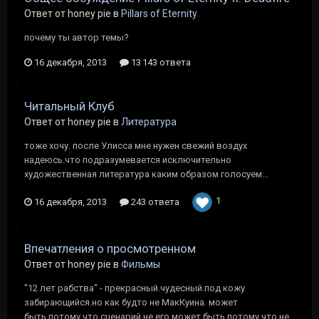
Ответ от honey pie в
Pillars of Eternity
почему ты автор темы?
16 декабря, 2013
13 143 ответа
Читальный Клуб
Ответ от honey pie в
Литература
тоже хочу. после Улисса мне нужен свежий воздух
надеюсь.что подразумевается исключительно
художественная литература каким образом голосуем...
1
16 декабря, 2013
243 ответа
Впечатления о просмотренном
Ответ от honey pie в
Фильмы
"12 лет рабства" - прекрасный.чудесный.под кожу
забирающийся.но как будто не МакКуина. может
быть.потому что сценарий не его.может быть.потому что не