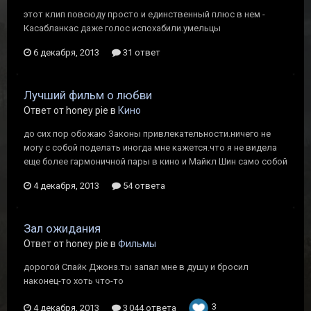
этот клип повсюду просто и единственный плюс в нем -
Касабланкас даже голос испохабили.умельцы
6 декабря, 2013
31 ответ
Лучший фильм о любви
Ответ от honey pie в
Кино
до сих пор обожаю Законы привлекательности.ничего не
могу с собой поделать иногда мне кажется.что я не видела
еще более гармоничной пары в кино и Майкл Шин само собой
4 декабря, 2013
54 ответа
Зал ожидания
Ответ от honey pie в
Фильмы
дорогой Спайк Джонз.ты запал мне в душу и бросил
наконец-то хоть что-то
3
4 декабря, 2013
3 044 ответа