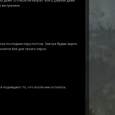
ты даже 10 очков не набрал. Вон у Джунай даже
 же причине.
она последние пару постов. Завтра будем ждать
кончится бой для твоего перса
 и подчищают то, что после нее осталось.