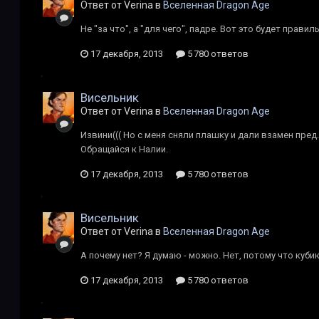
Ответ от Verina в
Вселенная Dragon Age
Не "за что", а "для чего", падре. Вот это будет прави
17 декабря, 2013
5 780 ответов
Висельник
Ответ от Verina в
Вселенная Dragon Age
Извини((( Но с меня сняли плашку и дали взамен пред
Обращайся к Налии.
17 декабря, 2013
5 780 ответов
Висельник
Ответ от Verina в
Вселенная Dragon Age
А почему нет? Я думаю - можно. Нет, потому что кубик
17 декабря, 2013
5 780 ответов