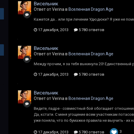
Висельник
Ответ от Verina в
Вселенная Dragon Age
Кажется да... или при лечении Удюдюки? Я уже не по
17 декабря, 2013
5 780 ответов
Висельник
Ответ от Verina в
Вселенная Dragon Age
Между прочим, я за тебя выкинула 20! Единственный р
17 декабря, 2013
5 780 ответов
Висельник
Ответ от Verina в
Вселенная Dragon Age
Видите, падре - совместный бой обогащает отношени
Да, кстати. С меня угощение всем участникам потасовк
уже поняла, что по бумажке правила не выучить - их н
3
17 декабря, 2013
5 780 ответов