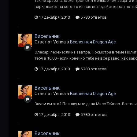
Так не сработало же. Урон был меньше чем защита и 
взрывпакет на кого-то из вас не подействовал по той
17 декабря, 2013
5 780 ответов
Висельник
Ответ от Verina в
Вселенная Dragon Age
Элесар, перенесли на завтра. Посмотри в теме Полиг
тебя в 16.00 - если конечно тебе не все равно, как за
17 декабря, 2013
5 780 ответов
Висельник
Ответ от Verina в
Вселенная Dragon Age
Зачем им это? Плашку мне дала Мисс Тейлор. Вот они
17 декабря, 2013
5 780 ответов
Висельник