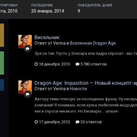
ТРИРОВАН
ПОСЕЩЕНИЕ
ПОБЕДИТЕЛЬ ДНЕЙ
ста, 2010
20 января, 2014
9
Висельник
Ответ от Verina в
Вселенная Dragon Age
Зря он так. Пусть у Элесара или падре спросит - мы 
18 декабря, 2013
5 780 ответов
Dragon Age: Inquisition — Новый концепт-а
Ответ от Verina в
Новости
Автору темы плюсую за последнюю фразу. Ну несерь
компании! Я понимаю, если кучка любителей-мододел
них и спроса никакого. Но Биовары... :unsure:
17 декабря, 2013
35 ответов