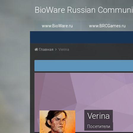
BioWare Russian Communi
www.BioWare.ru
www.BRCGames.ru
Главная
Verina
Verina
Посетители