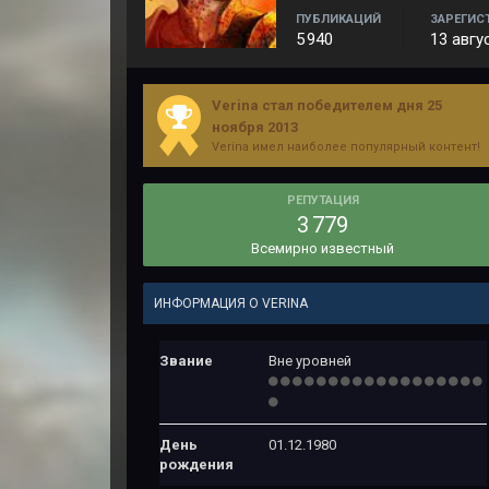
ПУБЛИКАЦИЙ
ЗАРЕГИС
5 940
13 авгу
Verina стал победителем дня 25
ноября 2013
Verina имел наиболее популярный контент!
РЕПУТАЦИЯ
3 779
Всемирно известный
ИНФОРМАЦИЯ О VERINA
Звание
Вне уровней
День
01.12.1980
рождения