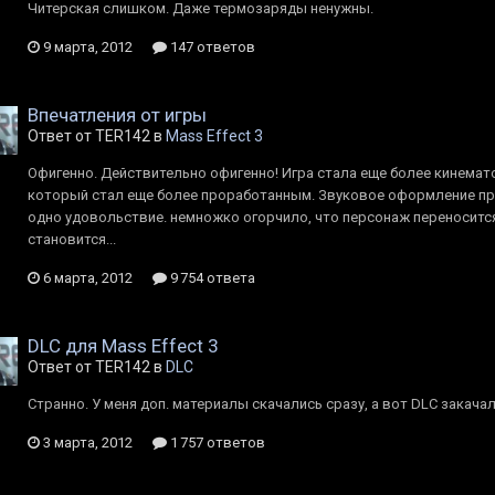
Читерская слишком. Даже термозаряды ненужны.
9 марта, 2012
147 ответов
Впечатления от игры
Ответ от TER142 в
Mass Effect 3
Офигенно. Действительно офигенно! Игра стала еще более кинемат
который стал еще более проработанным. Звуковое оформление про
одно удовольствие. немножко огорчило, что персонаж переносится с
становится...
6 марта, 2012
9 754 ответа
DLC для Mass Effect 3
Ответ от TER142 в
DLC
Странно. У меня доп. материалы скачались сразу, а вот DLC закача
3 марта, 2012
1 757 ответов