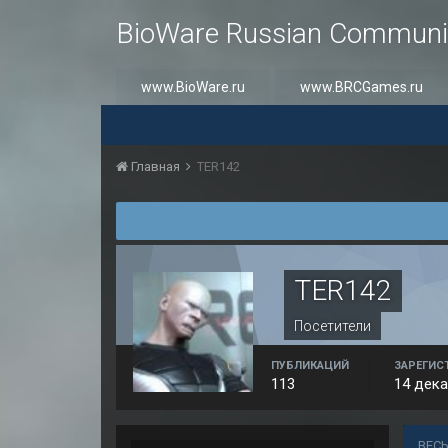
BioWare Russian Communi
www.BioWare.ru
www.BRCGames.ru
Главная
TER142
TER142
Посетители
ПУБЛИКАЦИЙ
ЗАРЕГИС
113
14 дека
ВЕСЬ