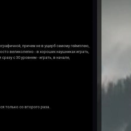
ографичной, причем не в ущерб самому геймплею,
сто великолепно - в хороших наушниках играть,
разу с 30 уровнем - играть, в начале,
лся только со второго раза.