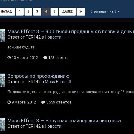
Страница 4 из 5
1
2
3
4
5
НАЗАД
ДАЛЕЕ
Mass Effect 3 — 900 тысяч проданных в первый день
Ответ от TER142 в
Новости
Тоньше будьте.
10 марта, 2012
153 ответа
Вопросы по прохождению
Ответ от TER142 в
Mass Effect 3
Подскажите, если не затруднит, стоит ли покупать винтовку " Черн
9 марта, 2012
5 659 ответов
Mass Effect 3 — Бонусная снайперская винтовка
Ответ от TER142 в
Новости