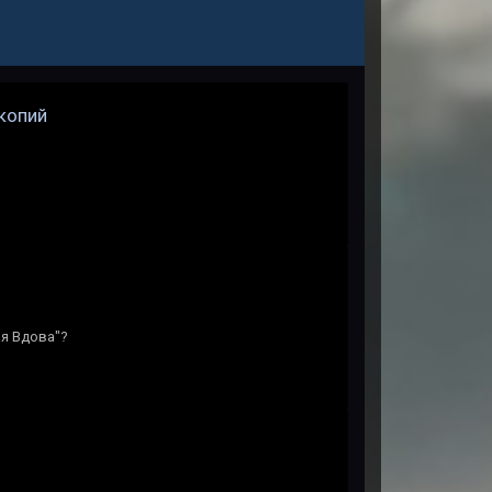
 копий
ая Вдова"?