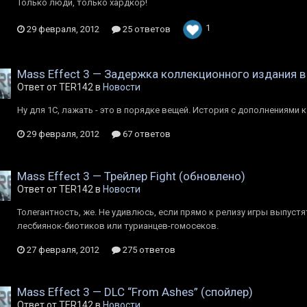
Только люди, только хардкор!
1
29 февраля, 2012
25 ответов
Mass Effect 3 — Задержка коллекционного издания в
Ответ от TER142 в
Новости
Ну для 1С, лажать - это в порядке вещей. История с дополнениями к
29 февраля, 2012
67 ответов
Mass Effect 3 — Трейлер Fight (обновлено)
Ответ от TER142 в
Новости
Толеrантность, же. Не удивлюсь, если прямо к релизу игры выпуст
лесбиянок-биотиков или турианцев-гомосеков.
27 февраля, 2012
275 ответов
Mass Effect 3 — DLC “From Ashes” (спойлер)
Ответ от TER142 в
Новости