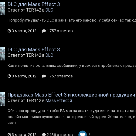
DLC для Mass Effect 3
Ответ от TER142 в
DLC
Попробуйте удалить DLC и закачать его заново. У себя сейчас так с
3 марта, 2012
1 757 ответов
DLC для Mass Effect 3
Ответ от TER142 в
DLC
Как я понял из остальных сообщений, у всех есть проблема с предз
3 марта, 2012
1 757 ответов
Предзаказ Mass Effect 3 и коллекционной продукции
Ответ от TER142 в
Mass Effect 3
Обычная процедура. Чтобы EA могла знать, куда высылать пативэны,
онлайн-магазинах нужно указывать реальный адрес. Желательно, в
идет.
1
3 марта, 2012
2 136 ответов