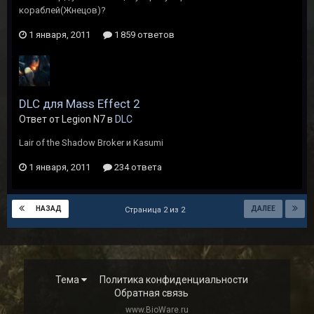
кораблей(Жнецов)?
1 января, 2011
1 859 ответов
DLC для Mass Effect 2
Ответ от Legion N7 в
DLC
Lair of the Shadow Broker и Kasumi
1 января, 2011
234 ответа
НАЗАД
ДАЛЕЕ
Страница 2 из 2
Тема
Политика конфиденциальности
Обратная связь
www.BioWare.ru