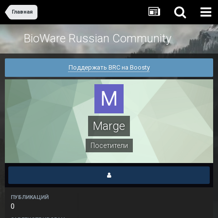
Главная
BioWare Russian Community
Поддержать BRC на Boosty
Marge
Посетители
ПУБЛИКАЦИЙ
0