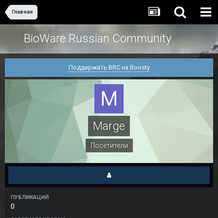
Главная
BioWare Russian Community
Поддержать BRC на Boosty
Marge
Посетители
ПУБЛИКАЦИЙ
0