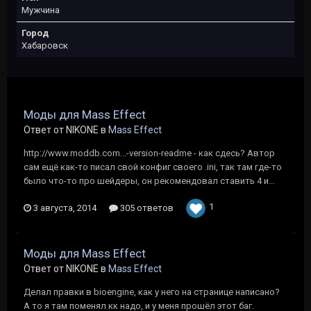
Мужчина
Город
Хабаровск
Моды для Mass Effect
Ответ от NIKONE в
Mass Effect
http://www.moddb.com...-version-readme - как сдесь? Автор
сам ещё как-то писал свой конфиг своего .ini, так там где-то
было что-то про шейдеры, он рекомендовал ставить 4 и...
1
3 августа, 2014
305 ответов
Моды для Mass Effect
Ответ от NIKONE в
Mass Effect
Делал правки в bioengine, как у него на странице написано?
А то я там поменял кк надо, и у меня прошёл этот баг.