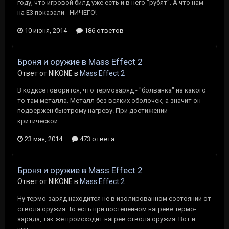
году, что игровой билд уже есть и в него "рубят". А что нам
на Е3 показали - НИЧЕГО!
10 июня, 2014
186 ответов
Броня и оружие в Mass Effect 2
Ответ от NIKONE в
Mass Effect 2
В кодксе говорится, что термозаряд - "болванка" из какого
то там металла. Металл без всяких оболочек, а значит он
подвержен быстрому нагреву. При достижении
критической...
23 мая, 2014
473 ответа
Броня и оружие в Mass Effect 2
Ответ от NIKONE в
Mass Effect 2
Ну термо-заряд находится не в изолированном состоянии от
ствола оружия. То есть при постепенном нагреве термо-
заряда, так же происходит нагрев ствола оружия. Вот и