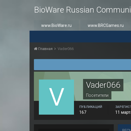
BioWare Russian Communi
www.BioWare.ru
www.BRCGames.ru
Главная
Vader066
Vader066
Посетители
ПУБЛИКАЦИЙ
ЗАРЕГИС
167
11 март
ВЕСЬ