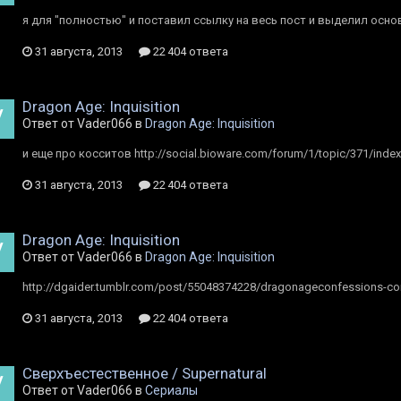
я для "полностью" и поставил ссылку на весь пост и выделил основ
31 августа, 2013
22 404 ответа
Dragon Age: Inquisition
Ответ от Vader066 в
Dragon Age: Inquisition
и еще про косситов http://social.bioware.com/forum/1/topic/371/ind
31 августа, 2013
22 404 ответа
Dragon Age: Inquisition
Ответ от Vader066 в
Dragon Age: Inquisition
http://dgaider.tumblr.com/post/55048374228/dragonageconfessions-con
31 августа, 2013
22 404 ответа
Сверхъестественноe / Supernatural
Ответ от Vader066 в
Сериалы