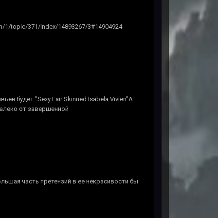
um/1/topic/371/index/14893267/3#14904924
н будет "Sexy Fair Skinned Isabela Vivien"А
далеко от завершенной
ольшая часть претензий в ее некрасивости бы