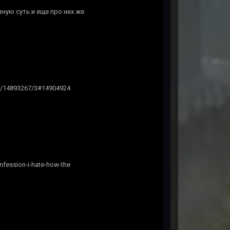
ную суть.и еще про них же
ex/14893267/3#14904924
fession-i-hate-how-the