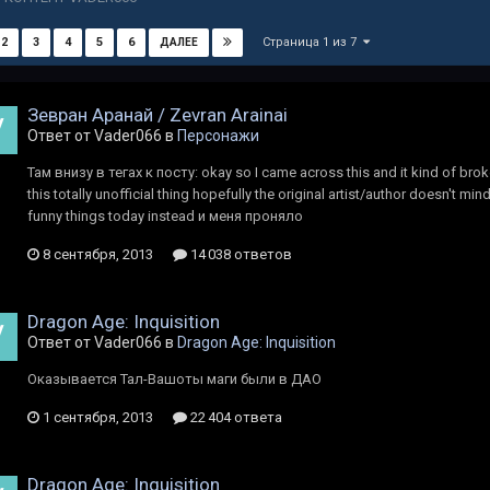
Страница 1 из 7
2
3
4
5
6
ДАЛЕЕ
Зевран Аранай / Zevran Arainai
Ответ от Vader066 в
Персонажи
Там внизу в тегах к посту: okay so I came across this and it kind of broke
this totally unofficial thing hopefully the original artist/author doesn't
funny things today instead и меня проняло
8 сентября, 2013
14 038 ответов
Dragon Age: Inquisition
Ответ от Vader066 в
Dragon Age: Inquisition
Оказывается Тал-Вашоты маги были в ДАО
1 сентября, 2013
22 404 ответа
Dragon Age: Inquisition