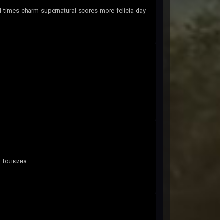
times-charm-supernatural-scores-more-felicia-day
й Толкина