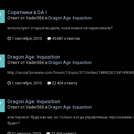
Cоратники в DA:I
Ответ от Vader066 в
Dragon Age: Inquisition
используют старые модели, пока новых не нарисовали?
1 сентября, 2013
45 687 ответов
Dragon Age: Inquisition
Ответ от Vader066 в
Dragon Age: Inquisition
http://social.bioware.com/forum/1/topic/371/index/14893267/3#149049
1 сентября, 2013
22 404 ответа
Dragon Age: Inquisition
Ответ от Vader066 в
Dragon Age: Inquisition
или перекат буде как ме, но только когда управляешь персонажем о
будет?
31 августа, 2013
22 404 ответа