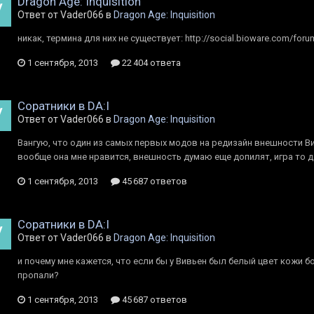
Dragon Age: Inquisition
Ответ от Vader066 в
Dragon Age: Inquisition
никак, термина для них не существует: http://social.bioware.com/for
1 сентября, 2013
22 404 ответа
Cоратники в DA:I
Ответ от Vader066 в
Dragon Age: Inquisition
Вангую, что один из самых первых модов на редизайн внешности Вивье
вообще она мне нравится, внешность думаю еще допилят, игра то 
1 сентября, 2013
45 687 ответов
Cоратники в DA:I
Ответ от Vader066 в
Dragon Age: Inquisition
и почему мне кажется, что если бы у Вивьен был белый цвет кожи б
пропали?
1 сентября, 2013
45 687 ответов