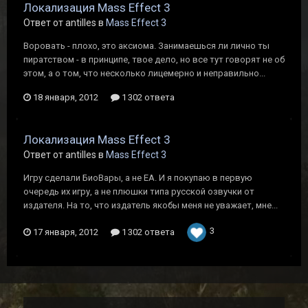
Локализация Mass Effect 3
Ответ от antilles в
Mass Effect 3
Воровать - плохо, это аксиома. Занимаешься ли лично ты
пиратством - в принципе, твое дело, но все тут говорят не об
этом, а о том, что несколько лицемерно и неправильно...
18 января, 2012
1 302 ответа
Локализация Mass Effect 3
Ответ от antilles в
Mass Effect 3
Игру сделали БиоВары, а не ЕА. И я покупаю в первую
очередь их игру, а не плюшки типа русской озвучки от
издателя. На то, что издатель якобы меня не уважает, мне...
3
17 января, 2012
1 302 ответа