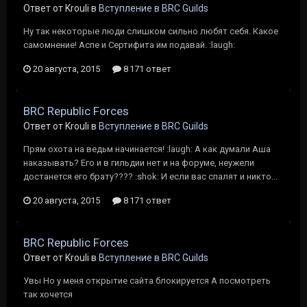
Ответ от Krouli в
Вступление в BRC Guilds
Ну так некоторые люди слишком сильно любят себя. Какое
самомнение! Аспе и Сертифита им подавай. :laugh:
20 августа, 2015
8 171 ответ
BRC Republic Forces
Ответ от Krouli в
Вступление в BRC Guilds
Прям охота на ведьм начинается! :laugh: А как думали Аша
наказывать? Его и в гильдии нет и на форуме, неужели
достанется его брату???? :shok: И если вас спалят и никто...
20 августа, 2015
8 171 ответ
BRC Republic Forces
Ответ от Krouli в
Вступление в BRC Guilds
Увы Но у меня открытие сайта блокируется А посмотреть
так хочется