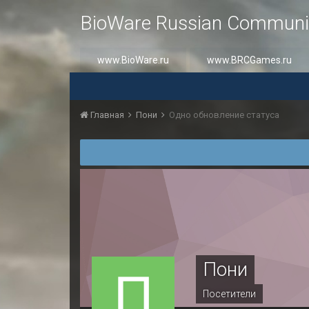
BioWare Russian Communi
www.BioWare.ru
www.BRCGames.ru
Главная
Пони
Одно обновление статуса
Пони
Посетители