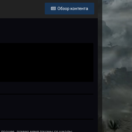
Обзор контента
 прочее...помню меня пацаны со школы