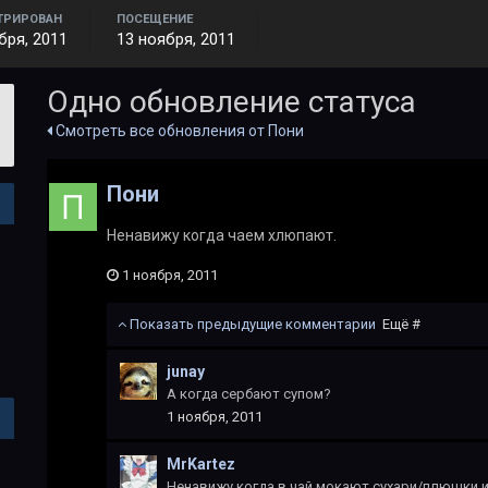
ТРИРОВАН
ПОСЕЩЕНИЕ
бря, 2011
13 ноября, 2011
Одно обновление статуса
Смотреть все обновления от Пони
Пони
Ненавижу когда чаем хлюпают.
1 ноября, 2011
Показать предыдущие комментарии
Ещё #
junay
А когда сербают супом?
1 ноября, 2011
MrKartez
Ненавижу когда в чай мокают сухари/плюшки и