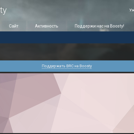
ty
Уж
Сайт
Активность
Поддержи нас на Boosty!
Поддержать BRC на Boosty