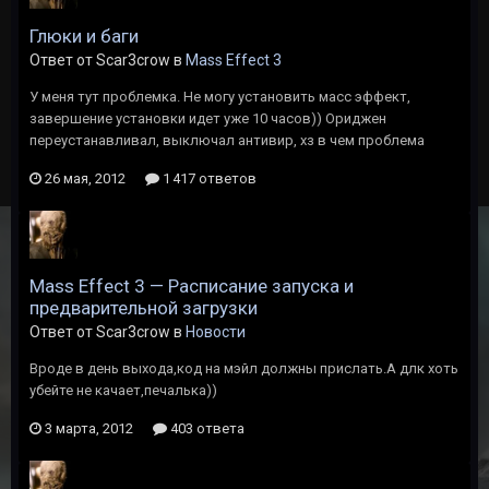
Глюки и баги
Ответ от Scar3crow в
Mass Effect 3
У меня тут проблемка. Не могу установить масс эффект,
завершение установки идет уже 10 часов)) Ориджен
переустанавливал, выключал антивир, хз в чем проблема
26 мая, 2012
1 417 ответов
Mass Effect 3 — Расписание запуска и
предварительной загрузки
Ответ от Scar3crow в
Новости
Вроде в день выхода,код на мэйл должны прислать.А длк хоть
убейте не качает,печалька))
3 марта, 2012
403 ответа