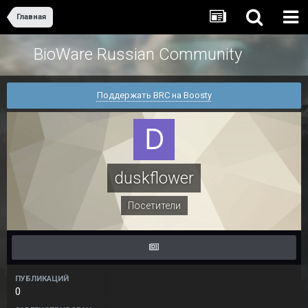
Главная
BioWare Russian Community
Поддержать BRC на Boosty
duskflower
Посетители
ПУБЛИКАЦИЙ
0