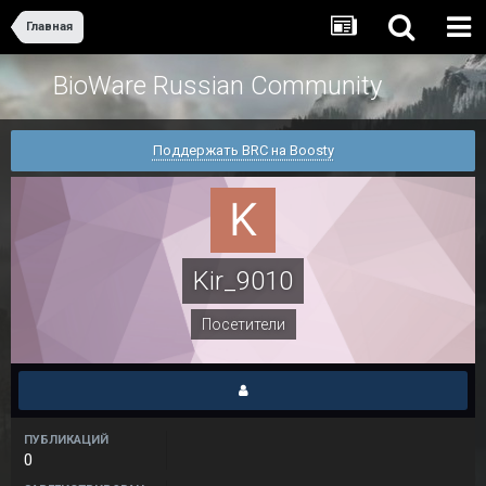
Главная
BioWare Russian Community
Поддержать BRC на Boosty
Kir_9010
Посетители
ПУБЛИКАЦИЙ
0