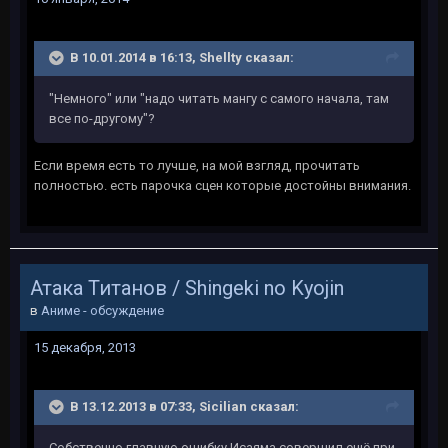
В 10.01.2014 в 16:13, Shellty сказал:
"Немного" или "надо читать мангу с самого начала, там
все по-другому"?
Если время есть то лучше, на мой взгляд, прочитать
полностью. есть парочка сцен которые достойны внимания.
Атака Титанов / Shingeki no Kyojin
в
Аниме - обсуждение
15 декабря, 2013
В 13.12.2013 в 07:33, Sicilian сказал:
Собственно главную ошибку Исаяма совершил ещё при