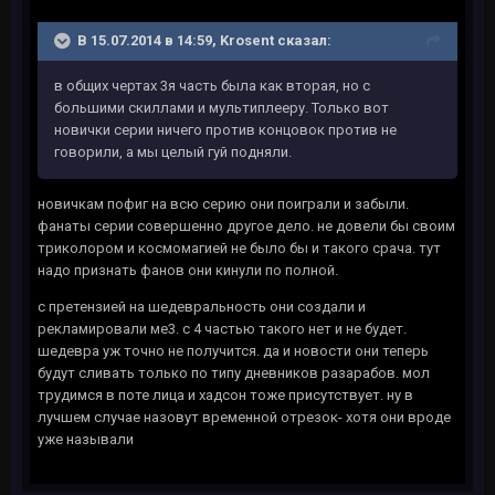
В 15.07.2014 в 14:59, Krosent сказал:
в общих чертах 3я часть была как вторая, но с
большими скиллами и мультиплееру. Только вот
новички серии ничего против концовок против не
говорили, а мы целый гуй подняли.
новичкам пофиг на всю серию они поиграли и забыли.
фанаты серии совершенно другое дело. не довели бы своим
триколором и космомагией не было бы и такого срача. тут
надо признать фанов они кинули по полной.
с претензией на шедевральность они создали и
рекламировали ме3. с 4 частью такого нет и не будет.
шедевра уж точно не получится. да и новости они теперь
будут сливать только по типу дневников разарабов. мол
трудимся в поте лица и хадсон тоже присутствует. ну в
лучшем случае назовут временной отрезок- хотя они вроде
уже называли