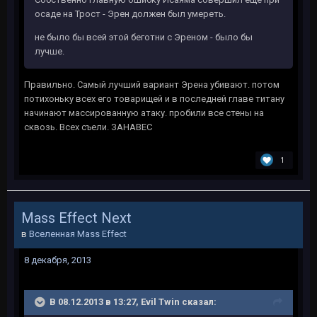
осаде на Трост - Эрен должен был умереть.
не было бы всей этой беготни с Эреном - было бы
лучше.
Правильно. Самый лучший вариант Эрена убивают. потом
потихоньку всех его товарищей и в последней главе титану
начинают массированную атаку. пробили все стены на
сквозь. Всех съели. ЗАНАВЕС
1
Mass Effect Next
в
Вселенная Mass Effect
8 декабря, 2013
В 08.12.2013 в 13:27, Evil Twin сказал: