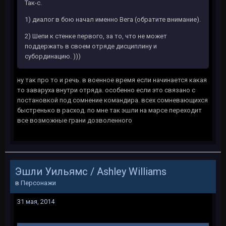
Так-с.
1) диалог в бою начал именно Вега (обратите внимание).
2) Шепи к стенке первого, за то, что не может
поддержать в своем отряде дисциплину и
субординацию. )))
ну так про то и речь. в военное время если начинается какая
то заваруха внутри отряда. особенно если это связано с
постановкой под сомнение командира. всех сомневающихся
быстренько в расход. по мне так эшли на марсе переходит
все возможные грани дозволенного
Эшли Уильямс / Ashley Williams
в
Персонажи
31 мая, 2014