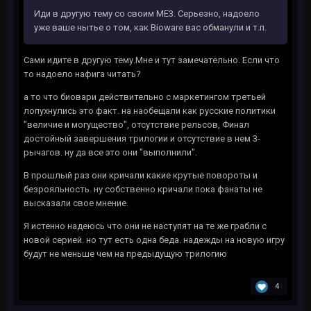
Иди в другую тему со своим ME3. Серьезно, надоело
уже ваше нытье о том, как Bioware вас обманули и т.п.
Сами идите в другую тему.Мне и тут замечательно. Если что
то надоело нафига читать?
а то что биовари действительно с маркетингом третьей
лопухнулись это факт. на наобещали как русские политики
"величие и могущество", отсутствие рельсов, Финал
достойный завершения трилогии и отсутствие в нем 3-
рычагов. ну да все это они "выполнили".
В прошлый раз они кричали какие крутые повороты и
безрояльность. ну собственно кричали пока фанаты не
высказали свое мнение.
Я истенно надеюсь что они не наступят на те же грабли с
новой серией. но тут есть одна беда. надежды на новую игру
будут не меньше чем на предыдущую трилогию
4