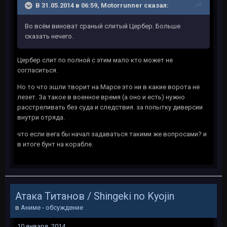
В 31.05.2014 в 06:59, Motorrunner сказал:
Во всём виноват сраный слитый Цербер. Больше
сказать нечего.
Цербер слит по полной с этим мало кто может не
согласиться.
Но то что эшли творит на Марсе это ни в какие ворота не
лезет. За такое в военное время (а оно и есть) нужно
расстреливать без суда и следствия. за попытку диверсии
внутри отряда.
что если вега бы начал задаваться такими же вопросами? и
в итоге бунт на корабле.
Атака Титанов / Shingeki no Kyojin
в
Аниме - обсуждение
10 января, 2014