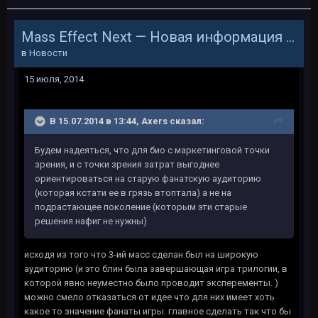
Mass Effect Next — Новая информация на Comic-Con'e
в
Новости
15 июля, 2014
В 15.07.2014 в 13:44, Axers сказал:
Будем надеяться, что для био с маркетинговой точки
зрения, и с точки зрения затрат выгоднее
ориентироваться на старую фанатскую аудиторию
(которая кстати ее в грязь втоптала) а не на
подрастающее поколение (которым эти старые
решения нафиг не нужны)
исходя из того что 3-ий масс сделан был на широкую
аудиторию (и это блин была завершающая игра трилогии, в
которой явно неуместно было проводит эксперементы. )
можно смело отказаться от идее что для них имеет хоть
какое то значение фанаты игры. главное сделать так что бы