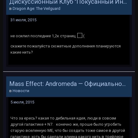
Дискуссионный Клуб "Покусанный Инквизитор"
в
Dragon Age: The Veilguard
31 июля, 2015
не осилил последние 1,2к страниц.
скажите пожалуйста сюжетные дополнения планируются
какие нить?
Mass Effect: Andromeda — Официальное название, первый трейлер и дата выхода игры
в
Новости
5 июля, 2015
Что за ересь? какая то дибильная идея, люди в совсем
другой галактике + N7. конечно же, проше было угробить
старую вселенную МЕ, что бы создать тоже самое в другой
галактике. хоть бы сделали элиена какого нить в трейлере