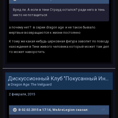
Вряд ли. А если в тени Страуд остался? ради него в тень
никто не потащиться
а почему нет? в серии dragon age и не такое бывало.
мертвые возвращаются к жизни постоянно
К тому же какая нибудь церковная фигура завопит по поводу
нахождения в Тени живого человека который может там дел
то может наворотить
Дискуссионный Клуб "Покусанный Инквизитор"
в
Dragon Age: The Veilguard
2 февраля, 2015
В 02.02.2015 в 17:14, WeAreLegion сказал: