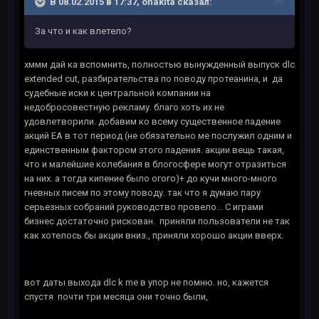
В 08.02.2015 в 17:37, onakita сказал:
За что и как влетело?
хммм дай ка вспомнить, полностью вынужденный выпуск dlc
extended cut, разбирательства по поводу протеанина, и да
судебные иски к центральной компании на
недобросовестную рекламу. благо хоть их не
удовлетворили. добавим ко всему существенное падение
акций EA в тот период (не обязательно ме послужил одним и
единственным фактором этого падения. акции вещь такая,
что и малейшие колебания в блогосфере могут отразиться
на них. а тогда кипение было огого)+ до кучи много-много
гневных писем по этому поводу. так что я думаю пару
серьезных собраний руководство провело... С играми
бизнес достаточно рискован. приняли пользователи не так
как хотелось бы акции вниз., приняли хорошо акции вверх.
вот даты выхода dlc k me в упор не помню. но, кажется
спустя почти три месяца они точно были,