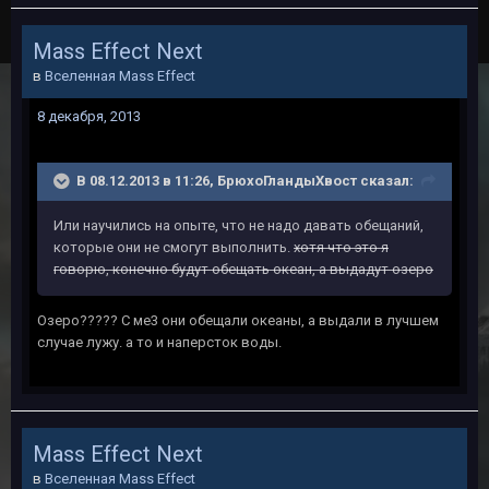
Mass Effect Next
в
Вселенная Mass Effect
8 декабря, 2013
В 08.12.2013 в 11:26, БрюхоГландыХвост сказал:
Или научились на опыте, что не надо давать обещаний,
которые они не смогут выполнить.
хотя что это я
говорю, конечно будут обещать океан, а выдадут озеро
Озеро????? С ме3 они обещали океаны, а выдали в лучшем
случае лужу. а то и наперсток воды.
Mass Effect Next
в
Вселенная Mass Effect