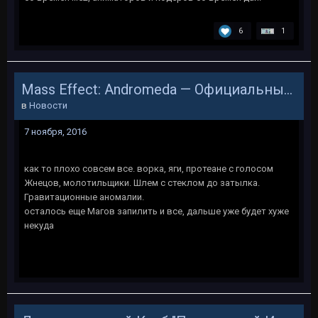
6
1
Mass Effect: Andromeda — Официальный трейлер ко дню N7
в
Новости
7 ноября, 2016
как то плохо совсем все. ворка, яги, протеане с голосом
Жнецов, молотильщики. Шлем с стеклом до затылка.
Гравитационные аномалии.
осталось еще Магов запилить и все, дальше уже будет хуже
некуда