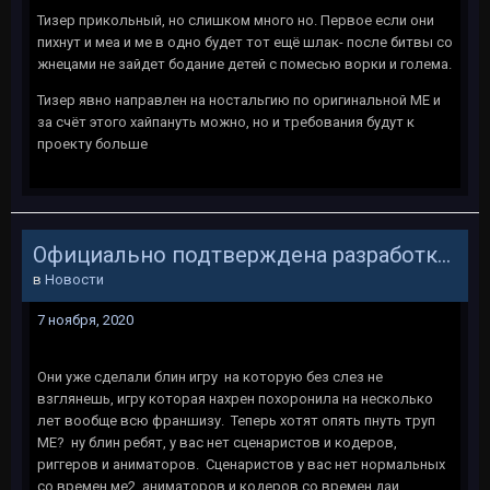
Тизер прикольный, но слишком много но. Первое если они
пихнут и меа и ме в одно будет тот ещё шлак- после битвы со
жнецами не зайдет бодание детей с помесью ворки и голема.
Тизер явно направлен на ностальгию по оригинальной МЕ и
за счёт этого хайпануть можно, но и требования будут к
проекту больше
Официально подтверждена разработка следующей части Mass Effect
в
Новости
7 ноября, 2020
Они уже сделали блин игру на которую без слез не
взглянешь, игру которая нахрен похоронила на несколько
лет вообще всю франшизу. Теперь хотят опять пнуть труп
МЕ? ну блин ребят, у вас нет сценаристов и кодеров,
риггеров и аниматоров. Сценаристов у вас нет нормальных
со времен ме2, аниматоров и кодеров со времен даи.