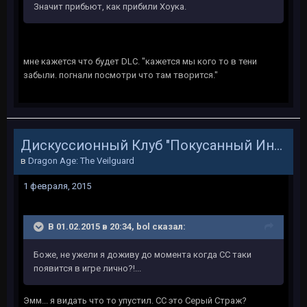
Значит прибьют, как прибили Хоука.
мне кажется что будет DLC. "кажется мы кого то в тени
забыли. погнали посмотри что там творится."
Дискуссионный Клуб "Покусанный Инквизитор"
в
Dragon Age: The Veilguard
1 февраля, 2015
В 01.02.2015 в 20:34, bol сказал:
Боже, не ужели я доживу до момента когда СС таки
появится в игре лично?!...
Эмм... я видать что то упустил. СС это Серый Страж?