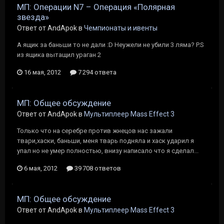
МП: Операции N7 – Операция «Полярная
звезда»
Ответ от AndApok в
Чемпионаты и ивенты
А ящик за баньши то не дали :D Неужели не убили 3 ляма? P.S
из ящика вытащил ураган 2
16 мая, 2012
7 294 ответа
МП: Общее обсуждение
Ответ от AndApok в
Мультиплеер Mass Effect 3
Только что на серебре против жнецов нас зажали
твари,хаски, баньши, меня тварь подняла и хаск ударил я
упал но не умер полностью, внизу написало что я сделал...
6 мая, 2012
39 708 ответов
МП: Общее обсуждение
Ответ от AndApok в
Мультиплеер Mass Effect 3