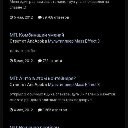
Меня один раз там зафаталили, труп упал и оказался на
спавне :D
5 мая, 2012
39 708 ответов
МП: Комбинации умений
Ответ от AndApok в
Мультиплеер Mass Effect 3
жаль, спасибо.
5 мая, 2012
733 ответа
МП: А что в этом контейнере?
Ответ от AndApok в
Мультиплеер Mass Effect 3
открыл 2 обычных ящика спектра, дуга 3 и палач 5, кажется
мне что рандом в элитных спектрах подпорчен.
4 мая, 2012
3 585 ответов
МП: Решение проблем