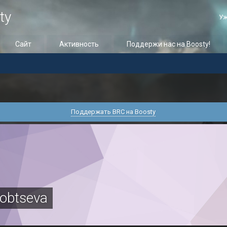
ty
Уж
Сайт
Активность
Поддержи нас на Boosty!
Поддержать BRC на Boosty
robtseva