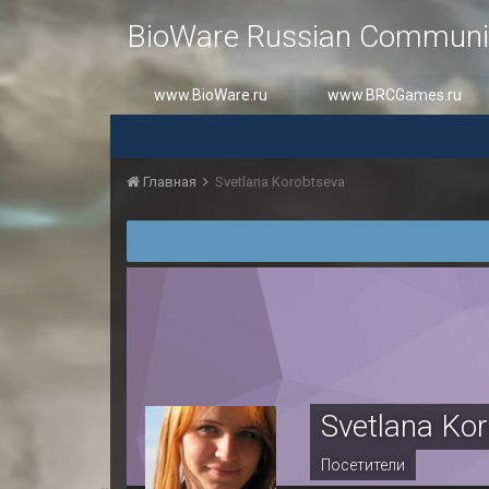
BioWare Russian Communi
www.BioWare.ru
www.BRCGames.ru
Главная
Svetlana Korobtseva
Svetlana Ko
Посетители