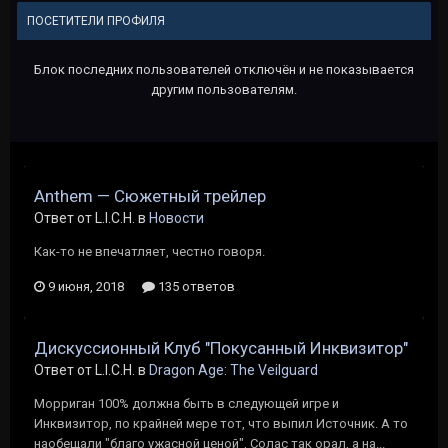
ПОСЕТИТЕЛИ ПРОФИЛЯ
Блок последних пользователей отключён и не показывается
другим пользователям.
Anthem — Сюжетный трейлер
Ответ от L.I.C.H. в
Новости
Как-то не впечатляет, честно говоря.
9 июня, 2018
135 ответов
Дискуссионный Клуб "Покусанный Инквизитор"
Ответ от L.I.C.H. в
Dragon Age: The Veilguard
Морриган 100% должна быть в следующей игре и
Инквизитор, по крайней мере тот, что выпил Источник. А то
наобещали "благо ужасной ценой", Солас так орал, а на...