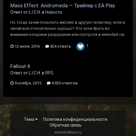
Mass Effect: Andromeda — Трейлер с EA Play
Ответ от L.I.C.H. в
Новости
Но тогда зачем посылать миссию в другую галактику, если в
своей всё относительно хорошо? Это если брать во
внимание концовки разрушения или контроля в extended cut.
1
12 июня, 2016
424 ответа
Fallout 4
Ответ от L.I.C.H. в
RPG
9 ноября, 2015
4 920 ответов
Тема
Политика конфиденциальности
Обратная связь
www.BioWare.ru