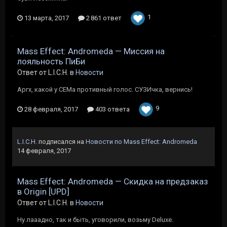
1
13 марта, 2017
2 861 ответ
Mass Effect: Andromeda — Миссия на
лояльность ПиБи
Ответ от L.I.C.H. в
Новости
Аргх, какой у СЕМа противный голос. СУЗИчка, вернись!
9
28 февраля, 2017
403 ответа
L.I.C.H.
подписался на
Новости по Mass Effect: Andromeda
14 февраля, 2017
Mass Effect: Andromeda — Скидка на предзаказ
в Origin [UPD]
Ответ от L.I.C.H. в
Новости
Ну лааадно, так и быть, уговорили, возьму Deluxe.