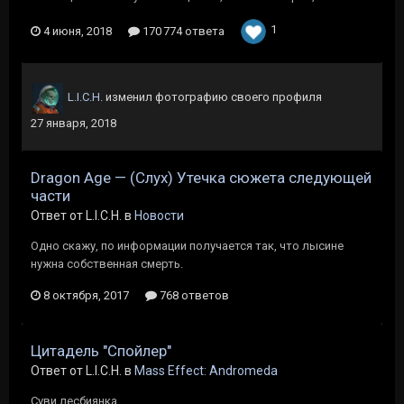
1
4 июня, 2018
170 774 ответа
L.I.C.H.
изменил фотографию своего профиля
27 января, 2018
Dragon Age — (Слух) Утечка сюжета следующей
части
Ответ от L.I.C.H. в
Новости
Одно скажу, по информации получается так, что лысине
нужна собственная смерть.
8 октября, 2017
768 ответов
Цитадель "Спойлер"
Ответ от L.I.C.H. в
Mass Effect: Andromeda
Суви лесбиянка.