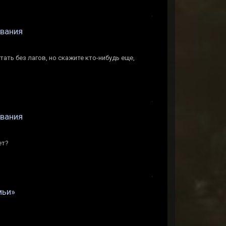
ования
ать без лагов, но скажите кто-нибудь еще,
ования
ет?
мьи»