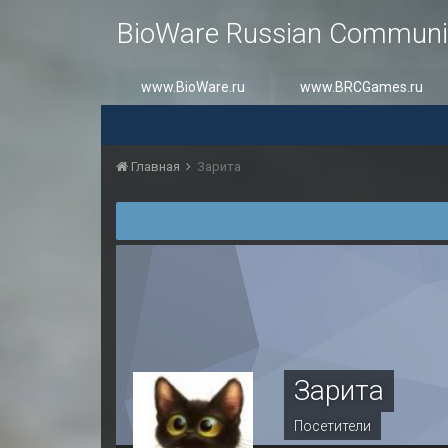
BioWare Russian Communi
www.BioWare.ru
www.BRCGames.ru
Главная
Зарита
Зарита
Посетители