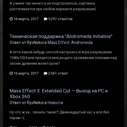
А у меня так ничего и не подстроилось, картинка
растягивается при любом варианте разрешения(
16 марта, 2017
5 297 ответов
Техническая поддержка "Andromeda Initiative"
Ответ от RyoNekoi в
Mass Effect: Andromeda
А есть какой-нибудь способ настроить в игре разрешение
1280х1024 или придется мне рыдать кровавыми слезами над
своим древним монитором?
16 марта, 2017
2 361 ответ
Mass Effect 3: Extended Cut — Выход на PC и
Xbox 360
Ответ от RyoNekoi в
Новости
Ну что ж за... печаль такая?! Двеннадцатый час а всё без
перем =(