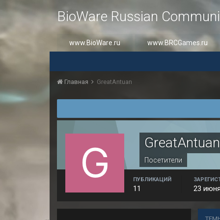
BioWare Russian Communi
www.BioWare.ru
www.BRCGames.ru
Главная
GreatAntuan
GreatAntuan
Посетители
ПУБЛИКАЦИЙ
ЗАРЕГИС
11
23 июня
ТЕМ