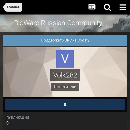
Главная
BioWare Russian Community
Поддержать BRC на Boosty
Volk282
Посетители
ПУБЛИКАЦИЙ
0