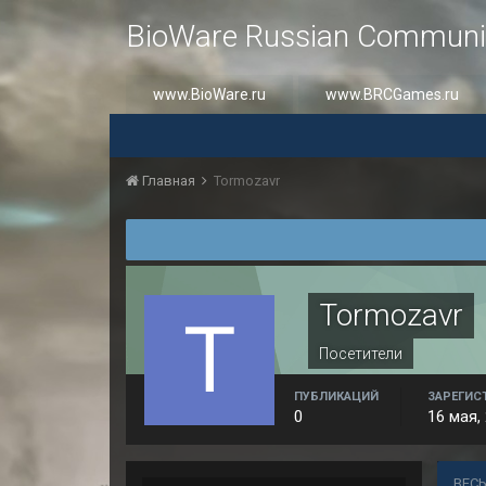
BioWare Russian Communi
www.BioWare.ru
www.BRCGames.ru
Главная
Tormozavr
Tormozavr
Посетители
ПУБЛИКАЦИЙ
ЗАРЕГИС
0
16 мая,
ВЕС