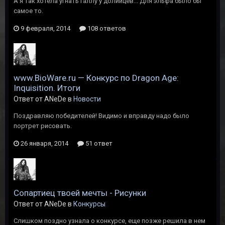
А я так хотела угнать галлу у долийцев... Для эльфа было бы
самое то.
9 февраля, 2014
108 ответов
www.BioWare.ru — Конкурс по Dragon Age:
Inquisition. Итоги
Ответ от ANeDe в
Новости
Поздравляю победителей! Видимо и вправду надо было
портрет рисовать.
26 января, 2014
51 ответ
Сопартиец твоей мечты - Рисунки
Ответ от ANeDe в
Конкурсы
Слишком поздно узнала о конкурсе, еще позже решила в нем