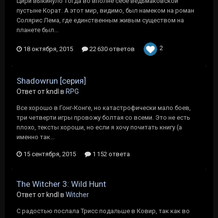
Цири выкинуло тогда во вполне себе ведьмаковской
пустыне Корат. А этот мир, видимо, был намеком на роман
Солярис Лема, где единственным живым существом на
планете был...
2
18 октября, 2015
22 630 ответов
Shadowrun [серия]
Ответ от kndl в
RPG
Все хорошо в Гонг-Конге, но катастрофически мало боев,
три четверти игры провожу болтая со всеми. Это не есть
плохо, тексты хороши, но если я хочу почитать книгу (а
именно так...
15 сентября, 2015
1 152 ответа
The Witcher 3: Wild Hunt
Ответ от kndl в
Witcher
С радостью послала Трисс подальше в Ковир, так как во