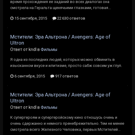
время прохождения ее заданий во всех диалогах она
смотрела на Геральта щенячьими глазками, готовая...
15 сентября, 2015
22 630 ответов
Мстители: Эра Альтрона / Avengers: Age of
Ultron
Ответ от kndl в
Фильмы
Я одна из последних людей, которых можно обвинить в
изысканном вкусе и илитизме, просто сабж совсем уж глуп.
6 сентября, 2015
917 ответов
Мстители: Эра Альтрона / Avengers: Age of
Ultron
Ответ от kndl в
Фильмы
К супергероям и супергеройскому кино отношусь очень и
очень сдержанно и немного пренебрежительно. Тем не менее
смотрела всего Железного Человека, первых Мстителей...