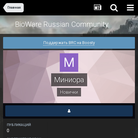
Главная
BioWare Russian Community
Поддержать BRC на Boosty
Миниора
Новички
ПУБЛИКАЦИЙ
0