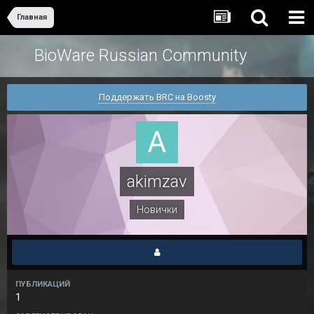
Главная
BioWare Russian Community
Поддержать BRC на Boosty
akimzav
Новички
ПУБЛИКАЦИЙ
1