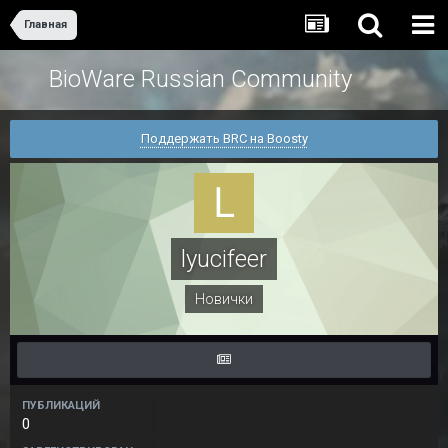
Главная
BioWare Russian Community
Поддержать BRC на Boosty
lyucifeer
Новички
ПУБЛИКАЦИЙ
0