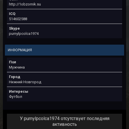
http://1obzornik.su
ICQ
514602588
Skype
purnylpcolca1974
ИНФОРМАЦИЯ
Пол
Мужчина
Город
Нижний Новгород
Интересы
Футбол
У purnylpcolca1974 отсутствует последняя
активность