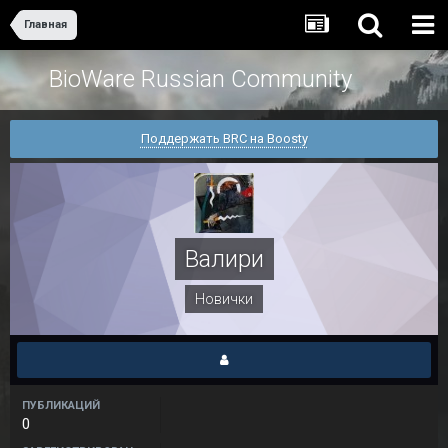
Главная
BioWare Russian Community
Поддержать BRC на Boosty
Валири
Новички
ПУБЛИКАЦИЙ
0