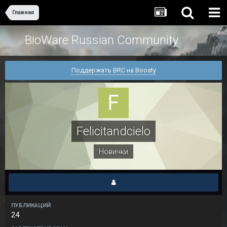
Главная
BioWare Russian Community
Поддержать BRC на Boosty
Felicitandcielo
Новички
ПУБЛИКАЦИЙ
24