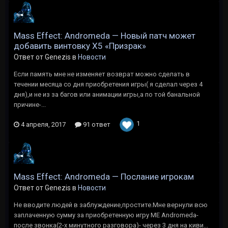
Mass Effect: Andromeda — Новый патч может
добавить винтовку X5 «Призрак»
Ответ от Genezis в
Новости
Если память мне не изменяет возврат можно сделать в
течении месяца со дня приобретения игры( я сделал через 4
дня),и не из за багов или анимации игры,а по той банальной
причине-...
1
4 апреля, 2017
91 ответ
Mass Effect: Andromeda — Послание игрокам
Ответ от Genezis в
Новости
Не вводите людей в заблуждение,простите.Мне вернули всю
заплаченную сумму за приобретенную игру ME Andromeda-
после звонка(2-х минутного разговора)- через 3 дня на киви...