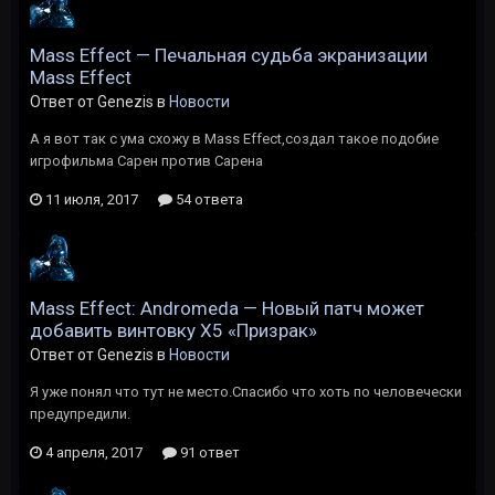
Mass Effect — Печальная судьба экранизации
Mass Effect
Ответ от Genezis в
Новости
А я вот так с ума схожу в Mass Effect,создал такое подобие
игрофильма Cарен против Сарена
11 июля, 2017
54 ответа
Mass Effect: Andromeda — Новый патч может
добавить винтовку X5 «Призрак»
Ответ от Genezis в
Новости
Я уже понял что тут не место.Cпасибо что хоть по человечески
предупредили.
4 апреля, 2017
91 ответ