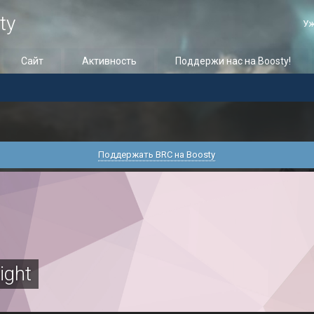
ty
Уж
Сайт
Активность
Поддержи нас на Boosty!
Поддержать BRC на Boosty
ight