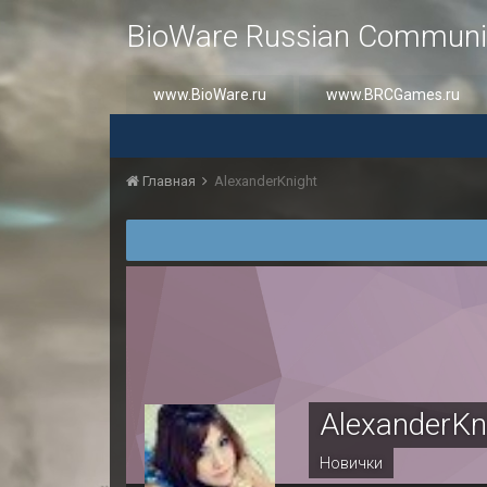
BioWare Russian Communi
www.BioWare.ru
www.BRCGames.ru
Главная
AlexanderKnight
AlexanderKn
Новички