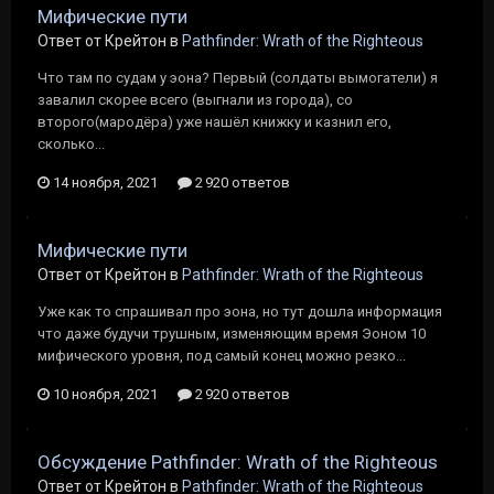
Мифические пути
Ответ от Крейтон в
Pathfinder: Wrath of the Righteous
Что там по судам у эона? Первый (солдаты вымогатели) я
завалил скорее всего (выгнали из города), со
второго(мародёра) уже нашёл книжку и казнил его,
сколько...
14 ноября, 2021
2 920 ответов
Мифические пути
Ответ от Крейтон в
Pathfinder: Wrath of the Righteous
Уже как то спрашивал про эона, но тут дошла информация
что даже будучи трушным, изменяющим время Эоном 10
мифического уровня, под самый конец можно резко...
10 ноября, 2021
2 920 ответов
Обсуждение Pathfinder: Wrath of the Righteous
Ответ от Крейтон в
Pathfinder: Wrath of the Righteous