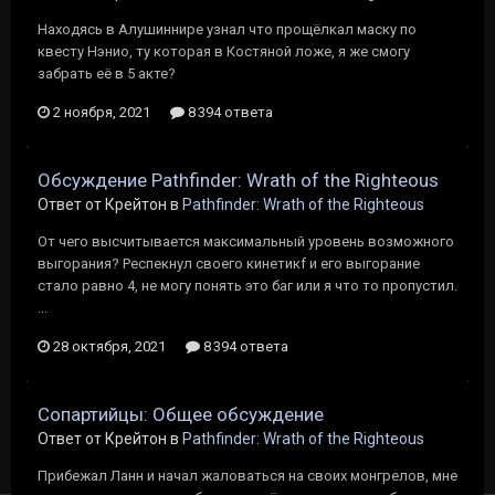
Находясь в Алушиннире узнал что прощёлкал маску по
квесту Нэнио, ту которая в Костяной ложе, я же смогу
забрать её в 5 акте?
2 ноября, 2021
8 394 ответа
Обсуждение Pathfinder: Wrath of the Righteous
Ответ от Крейтон в
Pathfinder: Wrath of the Righteous
От чего высчитывается максимальный уровень возможного
выгорания? Респекнул своего кинетикf и его выгорание
стало равно 4, не могу понять это баг или я что то пропустил.
...
28 октября, 2021
8 394 ответа
Сопартийцы: Общее обсуждение
Ответ от Крейтон в
Pathfinder: Wrath of the Righteous
Прибежал Ланн и начал жаловаться на своих монгрелов, мне