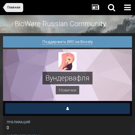
Главная
BioWare Russian Community
Поддержать BRC на Boosty
Вундервафля
Новички
ПУБЛИКАЦИЙ
0