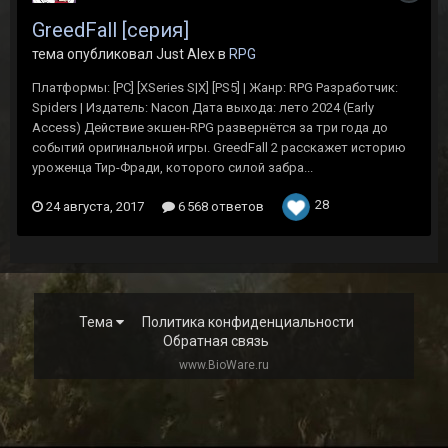
GreedFall [серия]
тема опубликовал Just Alex в
RPG
Платформы: [РС] [XSeries S|X] [PS5] | Жанр: RPG Разработчик:
Spiders | Издатель: Nacon Дата выхода: лето 2024 (Early
Access) Действие экшен-RPG развернётся за три года до
событий оригинальной игры. GreedFall 2 расскажет историю
уроженца Тир-Фради, которого силой забра...
28
24 августа, 2017
6 568 ответов
Тема
Политика конфиденциальности
Обратная связь
www.BioWare.ru