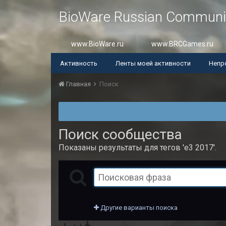
BioWare Russian Communi
www.BioWare.ru
www.BRCGames.ru
Активность
Ленты моей активности
Непр
Главная
Поиск
Поиск сообщества
Показаны результаты для тегов 'e3 2017'.
Другие варианты поиска