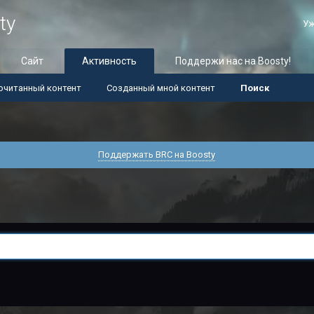
ty
Уж
Сайт
Активность
Поддержи нас на Boosty!
очитанный контент
Созданный мной контент
Поиск
Поддержать BRC на Boosty