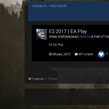
НАЙДЕНО: 1 РЕЗУЛЬТАТ
E3 2017 | EA Play
тема опубликовал
oboima
в
Hall of F
E3 EA Play
7
28 мая, 2017
971 ответ
Главная
Поиск