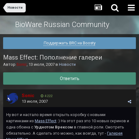
Новости
BioWare Russian Community
Поддержать BRC на Boosty
Mass Effect: Пополнение галереи
Автор
Sonic
,
13 июля, 2007
в
Новости
Ответить
Sonic
4 222
13 июля, 2007
Ну вот и настало время открыть коробку с новыми
картинками из
Mass Effect
:) На этот раз это 10 новых скринов и
одна обоина с
Урднотом Врексом
в главной роли. Смотреть
обязательно. А сделать это можно, как всегда, тут -
Галерея