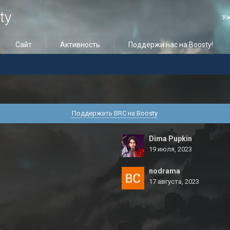
ty
Уж
Сайт
Активность
Поддержи нас на Boosty!
Поддержать BRC на Boosty
Dima Pupkin
19 июля, 2023
nodrama
17 августа, 2023