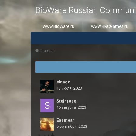
BioWare Russian Communi
www.BioWare.ru
www.BRCGames.ru
Главная
elnago
13 июля, 2023
Steinrose
16 августа, 2023
Easmear
5 сентября, 2023