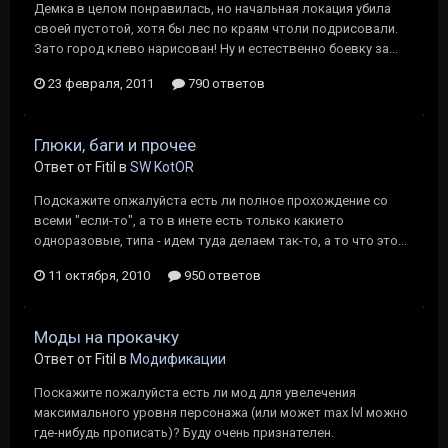
Демка в целом понравилась, но начальная локация убила
своей пустотой, хотя бы лес по краям чтоли подрисовали.
Зато город клево нарисован! Ну и естественно боевку за...
23 февраля, 2011
790 ответов
Глюки, баги и прочее
Ответ от Fitil в
SW KotOR
Подскажите опжалуйста есть ли полное прохождение со
всеми "если-то", а то в инете есть только какието
одноразовые, типа - идем туда делаем так-то, а то что это...
11 октября, 2010
950 ответов
Моды на прокачку
Ответ от Fitil в
Модификации
Поскажите пожалуйста есть ли мод для увелечения
максимального уровня персонажа (или может max lvl можно
где-нибудь прописать)? Буду очень признателен.