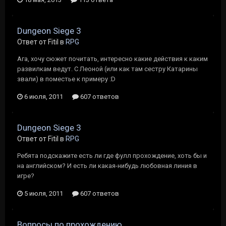
Dungeon Siege 3
Ответ от Fitil в
RPG
Ага, хочу сюжет почитать, интересно какие действия к каким
развилкам ведут. С Леоной (или как там сестру Катарины
звали) в поместье к примеру :D
6 июля, 2011
607 ответов
Dungeon Siege 3
Ответ от Fitil в
RPG
Ребята подскажите есть ли где фулл прохождение, хоть бы и
на английском? И есть ли какая-нибудь любовная линия в
игре?
5 июля, 2011
607 ответов
Вопросы по прохождению