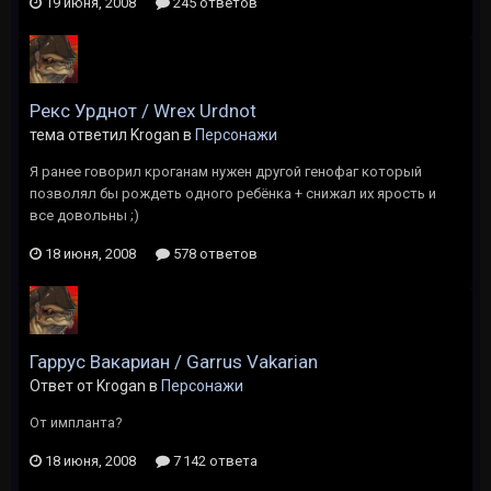
19 июня, 2008
245 ответов
Рекс Урднот / Wrex Urdnot
тема ответил Krogan в
Персонажи
Я ранее говорил кроганам нужен другой генофаг который
позволял бы рождеть одного ребёнка + снижал их ярость и
все довольны ;)
18 июня, 2008
578 ответов
Гаррус Вакариан / Garrus Vakarian
Ответ от Krogan в
Персонажи
От импланта?
18 июня, 2008
7 142 ответа