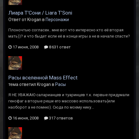
Лиара Т’Сони / Liara T’Soni
Ответ от Krogan в
Персонажи
Плоночтью согласен.. мне вот что интересно кто её вторая
мать))? и что быдет если её в конце игры а не в начале спасти?
17 июня, 2008
8 631 ответ
Расы вселенной Mass Effect
тема ответил Krogan в
Расы
Я НЕ УВАЖАЮ саларианцев и туаринцев т.к. первые придумали
генофаг а вторые реши его массово использовать(или
наоборот а не помню). Сюда по моему нику...
16 июня, 2008
317 ответов