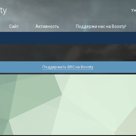
ty
Уж
Сайт
Активность
Поддержи нас на Boosty!
Поддержать BRC на Boosty