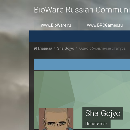
BioWare Russian Communi
www.BioWare.ru
www.BRCGames.ru
Главная
Sha Gojyo
Одно обновление статуса
Sha Gojyo
Посетители